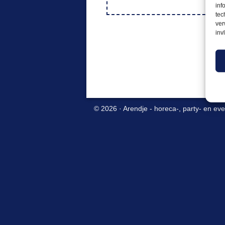
inf
tec
ver
inv
© 2026 ·
Arendje - horeca-, party- en ev