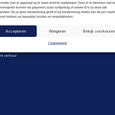
Je offerte bevat op dit moment geen artikelen.
ormatie over je apparaat op te slaan en/of te raadplegen. Door in te stemmen met d
hnologieën kunnen wij gegevens zoals surfgedrag of unieke ID's op deze site
werken. Als je geen toestemming geeft of uw toestemming intrekt, kan dit een nade
loed hebben op bepaalde functies en mogelijkheden.
Bekijk gehele assortiment
Accepteren
Weigeren
Bekijk voorkeure
Cookiebeleid
ent verhuur