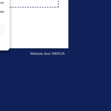
eze
lige
n
Website door
INDICIA