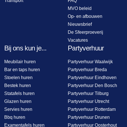
Transport
FAQ
MVO beleid
Op- en afbouwen
Nieuwsbrief
De Sfeerproeverij
Vacatures
Bij ons kun je...
Partyverhuur
Meubilair huren
Partyverhuur Waalwijk
Bar en taps huren
Partyverhuur Breda
Stoelen huren
Partyverhuur Eindhoven
Bestek huren
Partyverhuur Den Bosch
Statafels huren
Partyverhuur Tilburg
Glazen huren
Partyverhuur Utrecht
Servies huren
Partyverhuur Rotterdam
Bbq huren
Partyverhuur Drunen
Examentafels huren
Partyverhuur Oosterhout