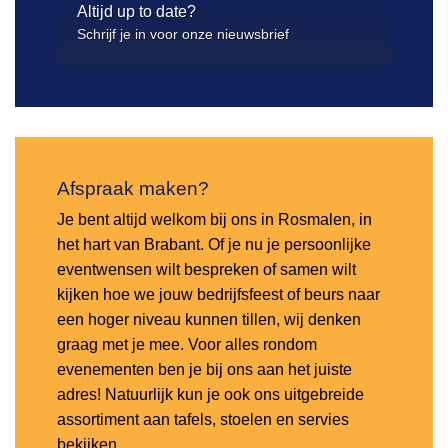
Altijd up to date?
Schrijf je in voor onze nieuwsbrief
Afspraak maken?
Je bent altijd welkom bij ons in Rosmalen, in
het hart van Brabant. Of je nu je persoonlijke
eventwensen wilt bespreken of samen wilt
kijken hoe we jouw bedrijfsfeest of beurs naar
een hoger niveau kunnen tillen, wij denken
graag met je mee. Voor alles rondom
evenementen ben je bij ons aan het juiste
adres! Natuurlijk kun je ook ons uitgebreide
assortiment aan tafels, stoelen en servies
bekijken.