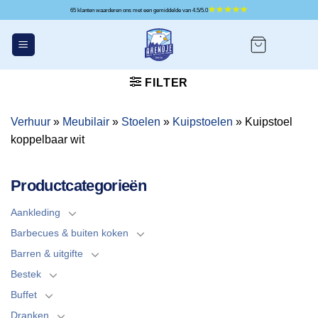
Ga
65 klanten waarderen ons met een gemiddelde van 4.5/5.0
naar
inhoud
FILTER
Verhuur
»
Meubilair
»
Stoelen
»
Kuipstoelen
»
Kuipstoel
koppelbaar wit
Productcategorieën
Aankleding
Barbecues & buiten koken
Barren & uitgifte
Bestek
Buffet
Dranken