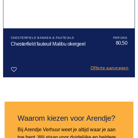
CHESTERFIELD BANKEN & FAUTEUILS
80,50
Chesterfield fauteuil Malibu okergeel
Offerte aanvragen
Toevoegen
aan
verlanglijst
Waarom kiezen voor Arendje?
Bij Arendje Verhuur weet je altijd waar je aan
toe bent. Wij staan voor duidelijke en heldere