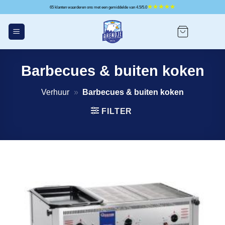
Ga
65 klanten waarderen ons met een gemiddelde van 4.5/5.0
naar
inhoud
Barbecues & buiten koken
Verhuur
»
Barbecues & buiten koken
FILTER