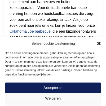
assortiment aan barbecues en buiten
kookapparatuur. Voor de traditionele barbecue-
ervaring hebben we houtskoolbarbecues die zorgen
voor een authentieke rokerige smaak. Als je op
zoek bent naar iets unieks, kun je kiezen voor onze
Oklahoma Joe barbecue
, die een bijzonder ontwerp
heeft en zorgt voor een speciale kookervaring. We
hebben ook
heksenketels met statief
die ideaal zijn
Beheer cookie toestemming
voor het bereiden van grote hoeveelheden eten,
Om de beste ervaringen te bieden, gebruiken wij technologieën zoals
perfect voor festivals of grotere evenementen.
cookies om informatie over je apparaat op te slaan en/of te raadplegen.
Door in te stemmen met deze technologieën kunnen wij gegevens zoals
Daarnaast bieden we gasbarbecues aan die
surfgedrag of unieke ID's op deze site verwerken. Als je geen toestemming
geeft of uw toestemming intrekt, kan dit een nadelige invloed hebben op
eenvoudig in gebruik zijn en ideaal zijn voor grotere
bepaalde functies en mogelijkheden.
groepen. Deze barbecues bieden gemak zonder
gedoe met houtskool, zodat je snel kunt beginnen
Accepteren
met koken en genieten van je evenement.
Weigeren
Waar je op moet letten bij het huren van