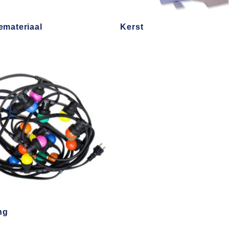
emateriaal
Kerst
ng