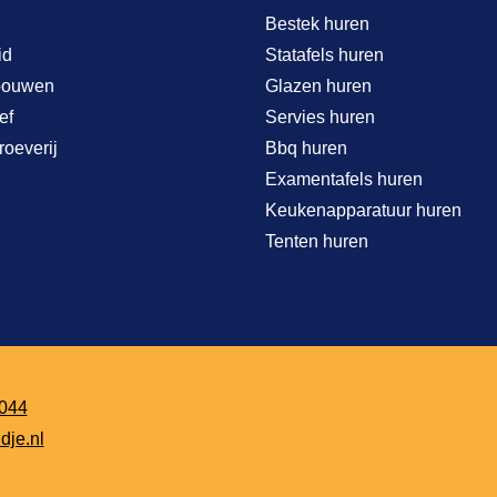
Bestek huren
id
Statafels huren
bouwen
Glazen huren
ef
Servies huren
roeverij
Bbq huren
Examentafels huren
Keukenapparatuur huren
Tenten huren
044
dje.nl