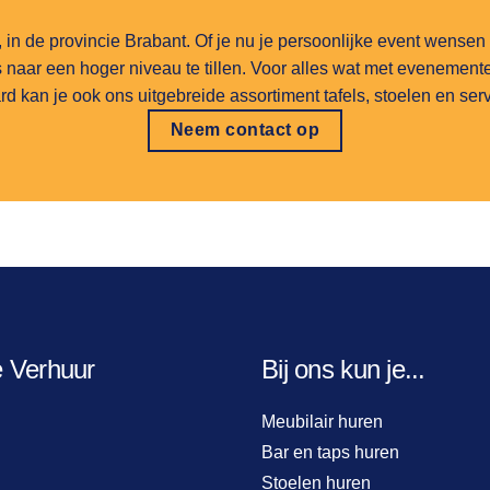
, in de provincie Brabant. Of je nu je persoonlijke event wensen
 naar een hoger niveau te tillen. Voor alles wat met evenementen
rd kan je ook ons uitgebreide assortiment tafels, stoelen en se
Neem contact op
e Verhuur
Bij ons kun je...
Meubilair huren
Bar en taps huren
Stoelen huren