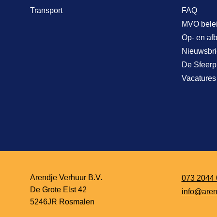
Transport
FAQ
MVO bele
Op- en af
Nieuwsbri
De Sfeerp
Vacatures
Arendje Verhuur B.V.
073 2044 
De Grote Elst 42
info@aren
5246JR Rosmalen