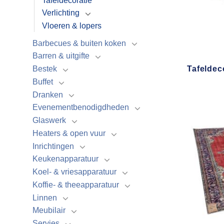
Tafeldecoratie
Verlichting
Vloeren & lopers
Barbecues & buiten koken
Barren & uitgifte
Bestek
Tafeldec
Buffet
Dranken
Evenementbenodigdheden
Glaswerk
Heaters & open vuur
Inrichtingen
Keukenapparatuur
Koel- & vriesapparatuur
Koffie- & theeapparatuur
Linnen
Meubilair
Servies