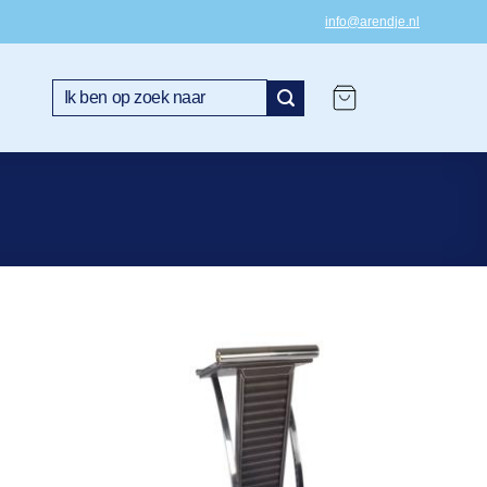
info@arendje.nl
Zoeken
naar: