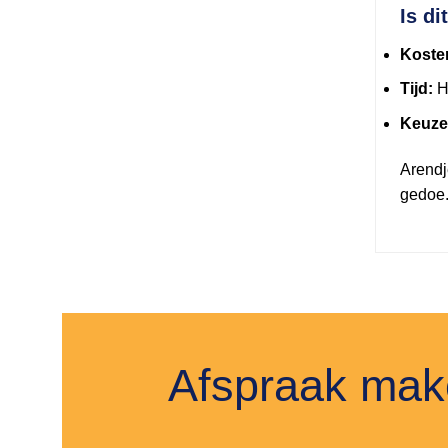
Is di
Koste
Tijd:
He
Keuze
Arendje
gedoe.
Afspraak make