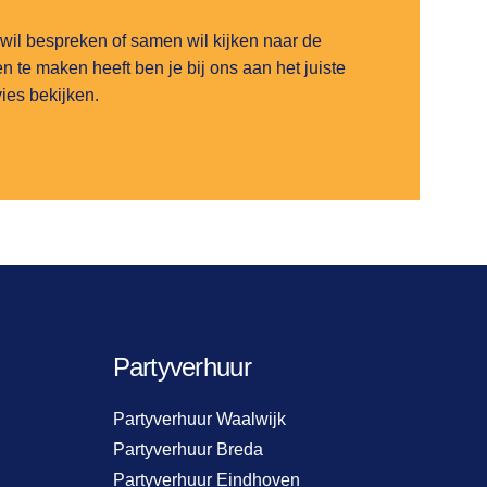
 wil bespreken of samen wil kijken naar de
 te maken heeft ben je bij ons aan het juiste
rvies bekijken.
Partyverhuur
Partyverhuur Waalwijk
Partyverhuur Breda
Partyverhuur Eindhoven