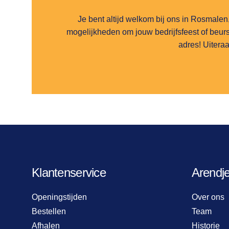
Je bent altijd welkom bij ons in Rosmalen
mogelijkheden om jouw bedrijfsfeest of beurs
adres! Uiteraa
Klantenservice
Arendj
Openingstijden
Over ons
Bestellen
Team
Afhalen
Historie