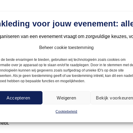
kleding voor jouw evenement: alle
ganiseren van een evenement vraagt om zorgvuldige keuzes, voora
traling zorgen voor een onvergetelijke ervaring. Of het nu een fee
Beheer cookie toestemming
r vind je alles wat je nodig hebt om jouw evenement stijlvol en
voor elke gelegenheid passende oplossingen. Maak van jouw 
de beste ervaringen te bieden, gebruiken wij technologieën zoals cookies om
ormatie over je apparaat op te slaan en/of te raadplegen. Door in te stemmen met d
alen!
hnologieën kunnen wij gegevens zoals surfgedrag of unieke ID's op deze site
werken. Als je geen toestemming geeft of uw toestemming intrekt, kan dit een nade
kracht van goede inrichting en aankl
loed hebben op bepaalde functies en mogelijkheden.
ichting en aankleding van een evenement zijn niet zomaar detail
Accepteren
Weigeren
Bekijk voorkeure
 je om het juiste gevoel over te brengen. Maar het kan overweldi
k dat je evenement er piekfijn uitziet, maar het moet ook praktis
Cookiebeleid
 voor het kopen van spullen die je misschien maar één keer gebru
hebt.