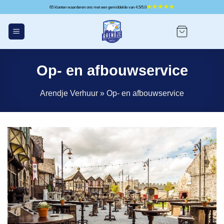
Ga
65 klanten waarderen ons met een gemiddelde van 4.5/5.0
naar
inhoud
Op- en afbouwservice
Arendje Verhuur
»
Op- en afbouwservice