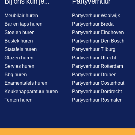
Bij ons kun je...
Partyverhuur
Meubilair huren
Partyverhuur Waalwijk
Bar en taps huren
Partyverhuur Breda
Stoelen huren
Partyverhuur Eindhoven
Bestek huren
Partyverhuur Den Bosch
Statafels huren
Partyverhuur Tilburg
Glazen huren
Partyverhuur Utrecht
Servies huren
Partyverhuur Rotterdam
Bbq huren
Partyverhuur Drunen
Examentafels huren
Partyverhuur Oosterhout
Keukenapparatuur huren
Partyverhuur Dordrecht
Tenten huren
Partyverhuur Rosmalen