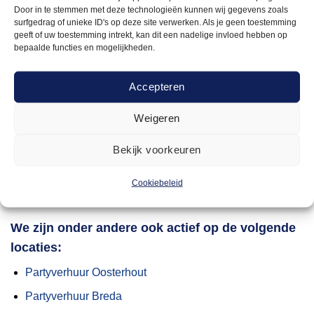
Door in te stemmen met deze technologieën kunnen wij gegevens zoals
Alles voor jouw evenement in Rotterdam huur je bij
surfgedrag of unieke ID's op deze site verwerken. Als je geen toestemming
Arendje in Rosmalen
geeft of uw toestemming intrekt, kan dit een nadelige invloed hebben op
bepaalde functies en mogelijkheden.
Met Arendje heb je alles wat je nodig hebt binnen
handbereik. Ons enorme assortiment biedt een breed scala
aan producten, van stoelen en tafels tot luxe partytenten,
Accepteren
alles huur je eenvoudig. Dit maakt het plannen van jouw
Weigeren
evenement niet alleen makkelijker, maar ook leuker. Je
hoeft niet langer verschillende leveranciers af te gaan;
Bekijk voorkeuren
alles wat je nodig hebt voor jouw feest, vind je bij ons.
Cookiebeleid
Bekijk het gehele assortiment ✔️
We zijn onder andere ook actief op de volgende
locaties:
Partyverhuur Oosterhout
Partyverhuur Breda