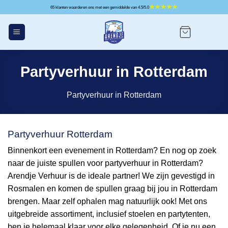
Ga
65 klanten waarderen ons met een gemiddelde van 4.5/5.0
naar
inhoud
Partyverhuur in Rotterdam
Partyverhuur in Rotterdam
Partyverhuur Rotterdam
Binnenkort een evenement in Rotterdam? En nog op zoek
naar de juiste spullen voor partyverhuur in Rotterdam?
Arendje Verhuur is de ideale partner! We zijn gevestigd in
Rosmalen en komen de spullen graag bij jou in Rotterdam
brengen. Maar zelf ophalen mag natuurlijk ook! Met ons
uitgebreide assortiment, inclusief stoelen en partytenten,
ben je helemaal klaar voor elke gelegenheid. Of je nu een