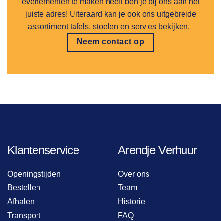
evenementen te maken heeft ben je bij ons aan het
juiste adres! Uiteraard kan je ook ons uitgebreide
assortiment tafels, stoelen en servies bekijken.
Neem contact op
Klantenservice
Arendje Verhuur
Openingstijden
Over ons
Bestellen
Team
Afhalen
Historie
Transport
FAQ