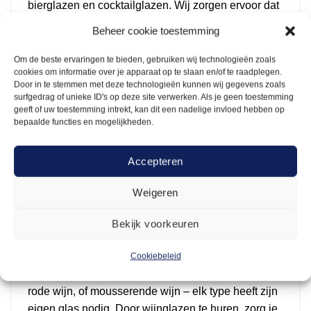
bierglazen en cocktailglazen. Wij zorgen ervoor dat
alles op tijd en netjes wordt geleverd, zodat jij je
Beheer cookie toestemming
kunt concentreren op het organiseren van je
evenement.
Om de beste ervaringen te bieden, gebruiken wij technologieën zoals
cookies om informatie over je apparaat op te slaan en/of te raadplegen.
Door in te stemmen met deze technologieën kunnen wij gegevens zoals
Glaswerk voor elke gelegenheid
surfgedrag of unieke ID's op deze site verwerken. Als je geen toestemming
geeft of uw toestemming intrekt, kan dit een nadelige invloed hebben op
Het juiste glaswerk is essentieel voor een geslaagd
bepaalde functies en mogelijkheden.
evenement. Het gaat niet alleen om de drankjes,
maar ook om de presentatie. Als je wijn serveert, wil
Accepteren
je natuurlijk dat het in de juiste glazen wordt
geschonken. En voor bierliefhebbers is een goed
Weigeren
bierglas een must. Bij Arendje kun je glaswerk
huren dat past bij elke soort drank.
Bekijk voorkeuren
1. Wijnglazen en champagneglazen huren
Cookiebeleid
Bij een feest of diner hoort vaak wijn. Witte wijn,
rode wijn, of mousserende wijn – elk type heeft zijn
eigen glas nodig. Door wijnglazen te huren, zorg je