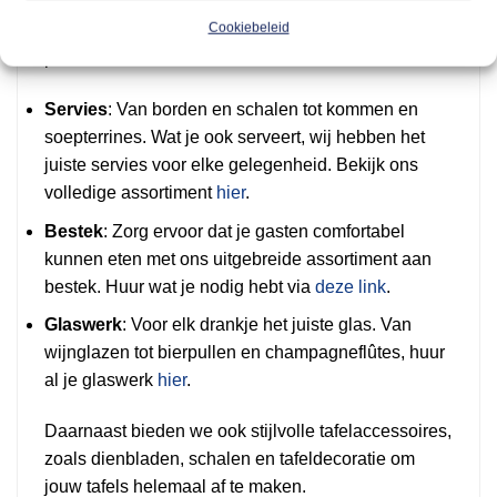
ervaring niet compleet. Daarom kun je bij ons alles
Cookiebeleid
huren wat je nodig hebt voor een stijlvolle
presentatie van eten en drinken. Denk aan:
Servies
: Van borden en schalen tot kommen en
soepterrines. Wat je ook serveert, wij hebben het
juiste servies voor elke gelegenheid. Bekijk ons
volledige assortiment
hier
.
Bestek
: Zorg ervoor dat je gasten comfortabel
kunnen eten met ons uitgebreide assortiment aan
bestek. Huur wat je nodig hebt via
deze link
.
Glaswerk
: Voor elk drankje het juiste glas. Van
wijnglazen tot bierpullen en champagneflûtes, huur
al je glaswerk
hier
.
Daarnaast bieden we ook stijlvolle tafelaccessoires,
zoals dienbladen, schalen en tafeldecoratie om
jouw tafels helemaal af te maken.