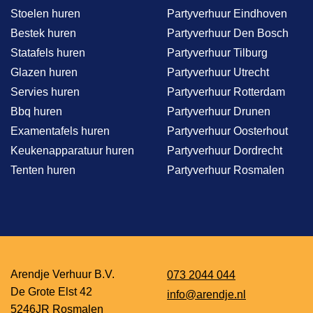
Stoelen huren
Partyverhuur Eindhoven
Bestek huren
Partyverhuur Den Bosch
Statafels huren
Partyverhuur Tilburg
Glazen huren
Partyverhuur Utrecht
Servies huren
Partyverhuur Rotterdam
Bbq huren
Partyverhuur Drunen
Examentafels huren
Partyverhuur Oosterhout
Keukenapparatuur huren
Partyverhuur Dordrecht
Tenten huren
Partyverhuur Rosmalen
Arendje Verhuur B.V.
073 2044 044
De Grote Elst 42
info@arendje.nl
5246JR Rosmalen