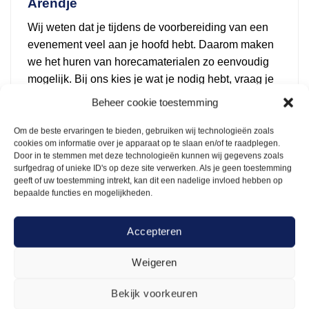
Arendje
Wij weten dat je tijdens de voorbereiding van een
evenement veel aan je hoofd hebt. Daarom maken
we het huren van horecamaterialen zo eenvoudig
mogelijk. Bij ons kies je wat je nodig hebt, vraag je
een offerte aan en de rest doen wij. We bezorgen
Beheer cookie toestemming
het op de afgesproken locatie, of je haalt het zelf op
in ons magazijn in Rosmalen. Wat jou het beste
Om de beste ervaringen te bieden, gebruiken wij technologieën zoals
cookies om informatie over je apparaat op te slaan en/of te raadplegen.
uitkomt. We zorgen dat alles tiptop in orde is, zodat
Door in te stemmen met deze technologieën kunnen wij gegevens zoals
je je daar geen zorgen over hoeft te maken.
surfgedrag of unieke ID's op deze site verwerken. Als je geen toestemming
geeft of uw toestemming intrekt, kan dit een nadelige invloed hebben op
bepaalde functies en mogelijkheden.
Alles wat je nodig hebt voor een
geslaagd evenement
Accepteren
Tafelbenodigdheden en meer
Bij het organiseren van een evenement draait het
Weigeren
om details. Het eten en drinken kan nog zo goed
Bekijk voorkeuren
zijn, maar als de tafels er niet netjes uitzien, is de