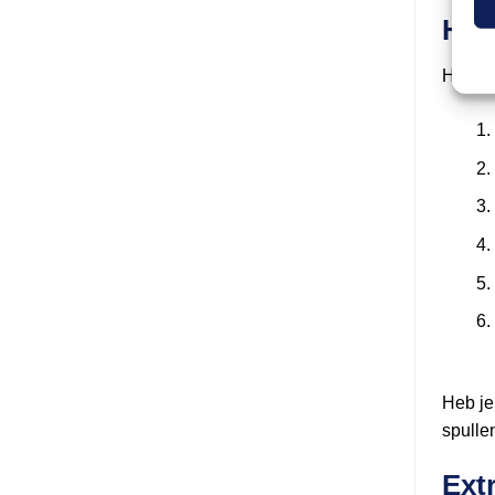
Hoe
Het hu
Heb je
spullen
Ext