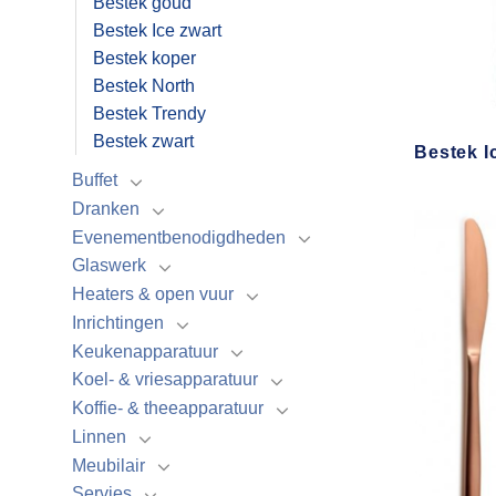
Bestek goud
Bestek Ice zwart
Bestek koper
Bestek North
Bestek Trendy
Bestek zwart
Bestek I
Buffet
Dranken
Evenementbenodigdheden
Glaswerk
Heaters & open vuur
Inrichtingen
Keukenapparatuur
Koel- & vriesapparatuur
Koffie- & theeapparatuur
Linnen
Meubilair
Servies