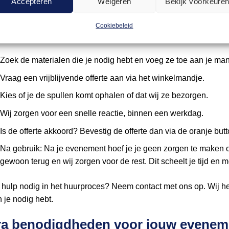
Accepteren
Weigeren
Bekijk voorkeure
 werkt huren bij Arendje?
Cookiebeleid
ren van bestek bij Arendje is eenvoudig. Hier is hoe het werkt:
Zoek de materialen die je nodig hebt en voeg ze toe aan je man
Vraag een vrijblijvende offerte aan via het winkelmandje.
Kies of je de spullen komt ophalen of dat wij ze bezorgen.
Wij zorgen voor een snelle reactie, binnen een werkdag.
Is de offerte akkoord? Bevestig de offerte dan via de oranje butto
Na gebruik: Na je evenement hoef je je geen zorgen te maken 
gewoon terug en wij zorgen voor de rest. Dit scheelt je tijd en m
 hulp nodig in het huurproces? Neem contact met ons op. Wij he
 je nodig hebt.
ra benodigdheden voor jouw evenem