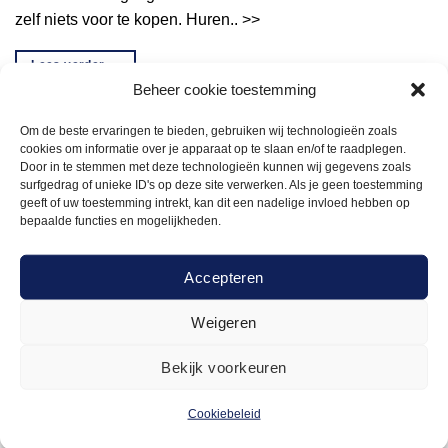
zelf niets voor te kopen. Huren.. >>
Lees verder
→
Beheer cookie toestemming
Om de beste ervaringen te bieden, gebruiken wij technologieën zoals
Geplaatst in
Tenten en parasols
cookies om informatie over je apparaat op te slaan en/of te raadplegen.
Door in te stemmen met deze technologieën kunnen wij gegevens zoals
surfgedrag of unieke ID's op deze site verwerken. Als je geen toestemming
TENTEN EN PARASOLS
geeft of uw toestemming intrekt, kan dit een nadelige invloed hebben op
Een tent huren voor je evenement? Slimme
bepaalde functies en mogelijkheden.
zet!
Accepteren
GEPLAATST OP
13 JANUARI 2025
DOOR
NICK
Weigeren
Je staat op het punt om een feestje of event te organiseren.
Bekijk voorkeuren
Leuk! Maar je vraagt je vast af: hoe zorg je ervoor dat je
gasten niet in de regen staan of smelten in de zon?
Cookiebeleid
Oplossing: huur een tent. Klinkt simpel, en dat is het ook.