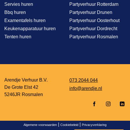
Servies huren
Partyverhuur Rotterdam
Bbq huren
Partyverhuur Drunen
Examentafels huren
Partyverhuur Oosterhout
Keukenapparatuur huren
Partyverhuur Dordrecht
Tenten huren
Partyverhuur Rosmalen
Arendje Verhuur B.V.
073 2044 044
De Grote Elst 42
info@arendje.nl
5246JR Rosmalen
|
|
Algemene voorwaarden
Cookiebeleid
Privacyverklaring