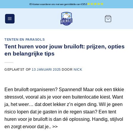
Ga
65 klanten waarderen ons met een gemiddelde van 4.5/5.0
naar
inhoud
TENTEN EN PARASOLS
Tent huren voor jouw bruiloft: prijzen, opties
en belangrijke tips
GEPLAATST OP
13 JANUARI 2025
DOOR
NICK
Een bruiloft organiseren? Spannend! Maar ook een tikkie
stressvol, vooral als je voor een buitenlocatie kiest. Want
ja, het weer… dat doet lekker z’n eigen ding. Wil je geen
risico lopen dat je gasten in de regen staan? Een tent
huren voor je bruiloft is dan dé oplossing. Handig, stijlvol
en zorgt ervoor dat je.. >>