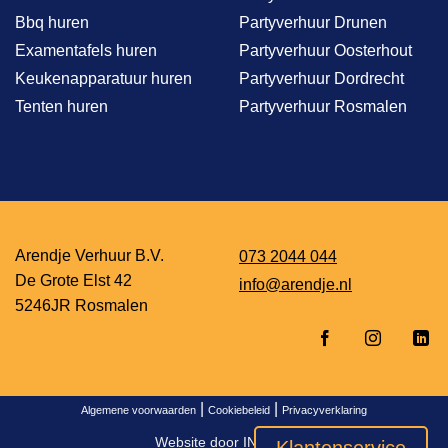
Bbq huren
Partyverhuur Drunen
Examentafels huren
Partyverhuur Oosterhout
Keukenapparatuur huren
Partyverhuur Dordrecht
Tenten huren
Partyverhuur Rosmalen
Arendje Verhuur B.V.
073 2044 044
De Grote Elst 42
info@arendje.nl
5246JR Rosmalen
|
|
Algemene voorwaarden
Cookiebeleid
Privacyverklaring
Website door
INDICIA