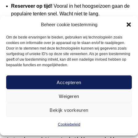
Reserveer op tijd!
Vooral in het hoogseizoen gaan de
populaire tenten snel. Wacht niet te lang.
Beheer cookie toestemming
Meet je locatie op
– Zorg dat je precies weet hoeveel
ruimte je hebt. Voorkomt gedoe.
Om de beste ervaringen te bieden, gebruiken wij technologieën zoals
Denk aan de extra’s
– Zoals heaters voor als het ‘s
cookies om informatie over je apparaat op te slaan en/of te raadplegen.
Door in te stemmen met deze technologieën kunnen wij gegevens zoals
avonds fris wordt, of sfeerverlichting om het helemaal af
surfgedrag of unieke ID's op deze site verwerken. Als je geen toestemming
te maken.
geeft of uw toestemming intrekt, kan dit een nadelige invloed hebben op
bepaalde functies en mogelijkheden.
Vraag advies
– Geen idee welke tent het beste is?
Geen stress. De experts van Arendje helpen je graag
Accepteren
verder.
Weigeren
Veelgestelde vragen over tent huren voor een
bruiloft
Bekijk voorkeuren
Kun je een tent ook in de winter huren?
Cookiebeleid
Ja hoor! Zorg dan wel voor heaters en misschien een