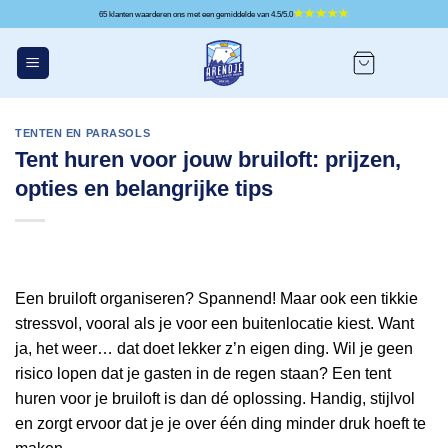
Ga
65 klanten waarderen ons met een gemiddelde van 4.5/5.0
naar
inhoud
TENTEN EN PARASOLS
Tent huren voor jouw bruiloft: prijzen,
opties en belangrijke tips
Een bruiloft organiseren? Spannend! Maar ook een tikkie
stressvol, vooral als je voor een buitenlocatie kiest. Want
ja, het weer… dat doet lekker z’n eigen ding. Wil je geen
risico lopen dat je gasten in de regen staan? Een tent
huren voor je bruiloft is dan dé oplossing. Handig, stijlvol
en zorgt ervoor dat je je over één ding minder druk hoeft te