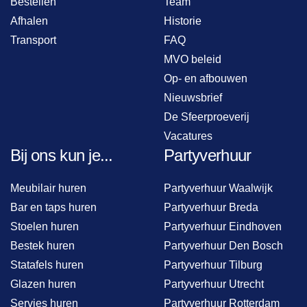
Bestellen
Team
Afhalen
Historie
Transport
FAQ
MVO beleid
Op- en afbouwen
Nieuwsbrief
De Sfeerproeverij
Vacatures
Bij ons kun je...
Partyverhuur
Meubilair huren
Partyverhuur Waalwijk
Bar en taps huren
Partyverhuur Breda
Stoelen huren
Partyverhuur Eindhoven
Bestek huren
Partyverhuur Den Bosch
Statafels huren
Partyverhuur Tilburg
Glazen huren
Partyverhuur Utrecht
Servies huren
Partyverhuur Rotterdam