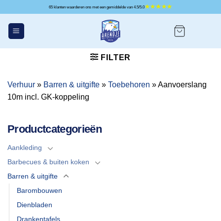
Ga
65 klanten waarderen ons met een gemiddelde van 4.5/5.0
naar
inhoud
FILTER
Verhuur
»
Barren & uitgifte
»
Toebehoren
»
Aanvoerslang
10m incl. GK-koppeling
Productcategorieën
Aankleding
Barbecues & buiten koken
Barren & uitgifte
Barombouwen
Dienbladen
Drankentafels