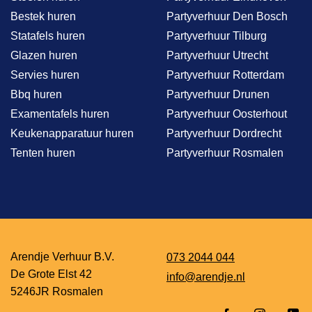
Bestek huren
Partyverhuur Den Bosch
Statafels huren
Partyverhuur Tilburg
Glazen huren
Partyverhuur Utrecht
Servies huren
Partyverhuur Rotterdam
Bbq huren
Partyverhuur Drunen
Examentafels huren
Partyverhuur Oosterhout
Keukenapparatuur huren
Partyverhuur Dordrecht
Tenten huren
Partyverhuur Rosmalen
Arendje Verhuur B.V.
073 2044 044
De Grote Elst 42
info@arendje.nl
5246JR Rosmalen