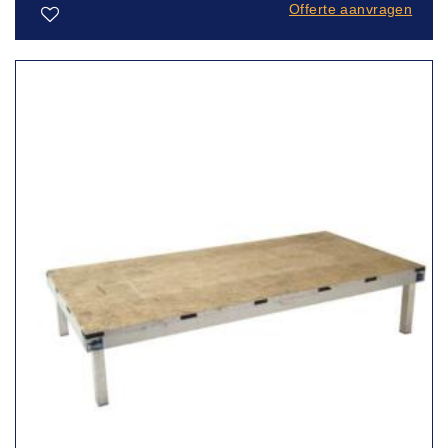
Offerte aanvragen
Toevoegen
aan
verlanglijst