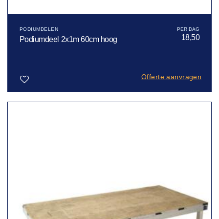
PODIUMDELEN
18,50
Podiumdeel 2x1m 60cm hoog
Offerte aanvragen
Toevoegen
aan
verlanglijst