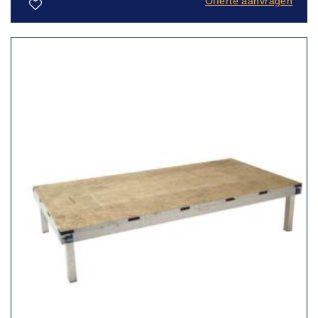
Offerte aanvragen
Toevoegen
aan
verlanglijst