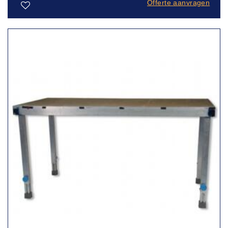
Offerte aanvragen
Toevoegen
aan
verlanglijst