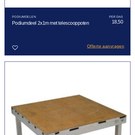
PODIUMDELEN
18,50
Podiumdeel 2x1m met telescooppoten
Offerte aanvragen
Toevoegen
aan
verlanglijst