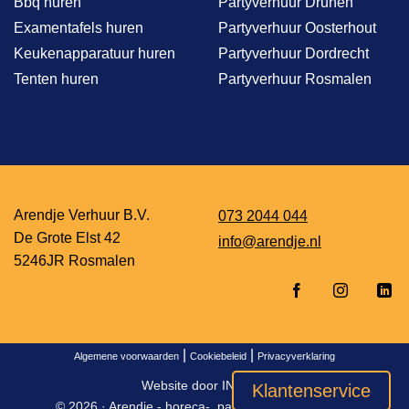
Bbq huren
Partyverhuur Drunen
Examentafels huren
Partyverhuur Oosterhout
Keukenapparatuur huren
Partyverhuur Dordrecht
Tenten huren
Partyverhuur Rosmalen
Arendje Verhuur B.V.
073 2044 044
De Grote Elst 42
info@arendje.nl
5246JR Rosmalen
|
|
Algemene voorwaarden
Cookiebeleid
Privacyverklaring
Website door
INDICIA
Klantenservice
© 2026 ·
Arendje - horeca-, party- en event verhuur