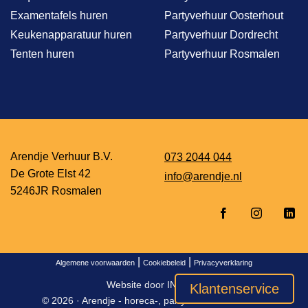
Examentafels huren
Partyverhuur Oosterhout
Keukenapparatuur huren
Partyverhuur Dordrecht
Tenten huren
Partyverhuur Rosmalen
Arendje Verhuur B.V.
073 2044 044
De Grote Elst 42
info@arendje.nl
5246JR Rosmalen
|
|
Algemene voorwaarden
Cookiebeleid
Privacyverklaring
Website door
INDICIA
Klantenservice
© 2026 ·
Arendje - horeca-, party- en event verhuur