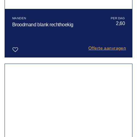
MANDEN
2,60
Broodmand blank rechthoekig
Offerte aanvragen
Toevoegen
aan
verlanglijst