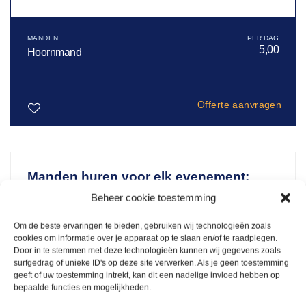
MANDEN
5,00
Hoornmand
Offerte aanvragen
Toevoegen
aan
verlanglijst
Manden huren voor elk evenement:
praktisch en stijlvol presenteren met
Beheer cookie toestemming
Arendje
Om de beste ervaringen te bieden, gebruiken wij technologieën zoals
Waarom een mand huren?
cookies om informatie over je apparaat op te slaan en/of te raadplegen.
Door in te stemmen met deze technologieën kunnen wij gegevens zoals
Een mand is perfect voor het presenteren en
surfgedrag of unieke ID's op deze site verwerken. Als je geen toestemming
serveren van brood, fruit en andere etenswaren. Of
geeft of uw toestemming intrekt, kan dit een nadelige invloed hebben op
bepaalde functies en mogelijkheden.
je nu een buffet, catering of marktkraam organiseert,