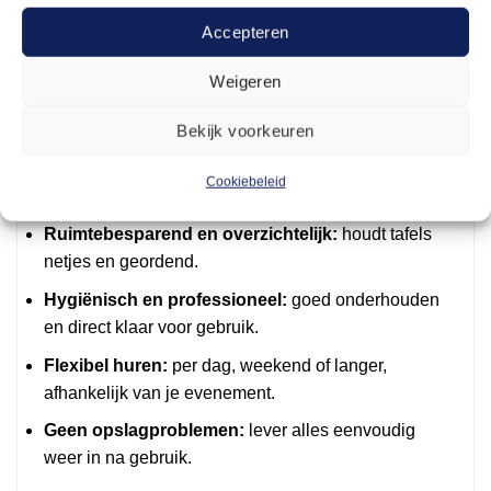
manden geven een natuurlijke en georganiseerde
uitstraling. Door manden te huren bij Arendje
Accepteren
profiteer je van een ruim aanbod zonder zelf
Weigeren
opslagruimte nodig te hebben.
Bekijk voorkeuren
Voordelen van manden huren bij Arendje
Diverse maten en stijlen:
geschikt voor elk type
Cookiebeleid
evenement.
Ruimtebesparend en overzichtelijk:
houdt tafels
netjes en geordend.
Hygiënisch en professioneel:
goed onderhouden
en direct klaar voor gebruik.
Flexibel huren:
per dag, weekend of langer,
afhankelijk van je evenement.
Geen opslagproblemen:
lever alles eenvoudig
weer in na gebruik.