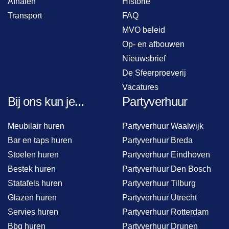
Afhalen
Historie
Transport
FAQ
MVO beleid
Op- en afbouwen
Nieuwsbrief
De Sfeerproeverij
Vacatures
Bij ons kun je...
Partyverhuur
Meubilair huren
Partyverhuur Waalwijk
Bar en taps huren
Partyverhuur Breda
Stoelen huren
Partyverhuur Eindhoven
Bestek huren
Partyverhuur Den Bosch
Statafels huren
Partyverhuur Tilburg
Glazen huren
Partyverhuur Utrecht
Servies huren
Partyverhuur Rotterdam
Bbq huren
Partyverhuur Drunen