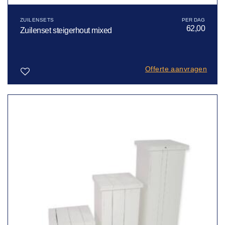
ZUILENSETS
62,00
Zuilenset steigerhout mixed
Offerte aanvragen
Toevoegen
aan
verlanglijst