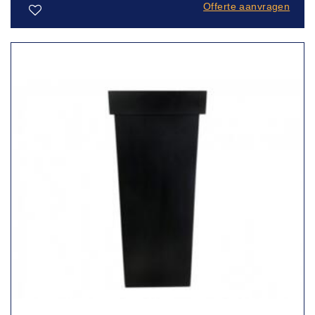
Offerte aanvragen
Toevoegen
aan
verlanglijst