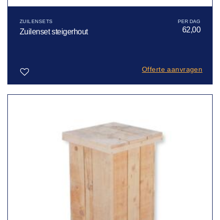
ZUILENSETS
62,00
Zuilenset steigerhout
Offerte aanvragen
Toevoegen
aan
verlanglijst