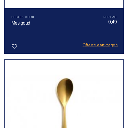
BESTEK GOUD
0,49
Mes goud
Offerte aanvragen
Toevoegen
aan
verlanglijst