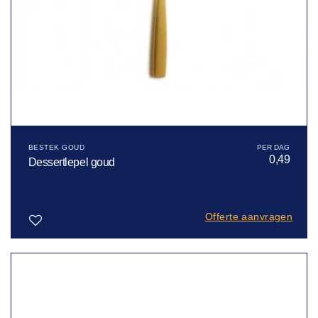
BESTEK GOUD
0,49
Dessertlepel goud
Offerte aanvragen
Toevoegen
aan
verlanglijst