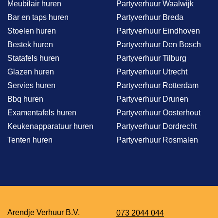
Meubilair huren
Partyverhuur Waalwijk
Bar en taps huren
Partyverhuur Breda
Stoelen huren
Partyverhuur Eindhoven
Bestek huren
Partyverhuur Den Bosch
Statafels huren
Partyverhuur Tilburg
Glazen huren
Partyverhuur Utrecht
Servies huren
Partyverhuur Rotterdam
Bbq huren
Partyverhuur Drunen
Examentafels huren
Partyverhuur Oosterhout
Keukenapparatuur huren
Partyverhuur Dordrecht
Tenten huren
Partyverhuur Rosmalen
Arendje Verhuur B.V.
073 2044 044