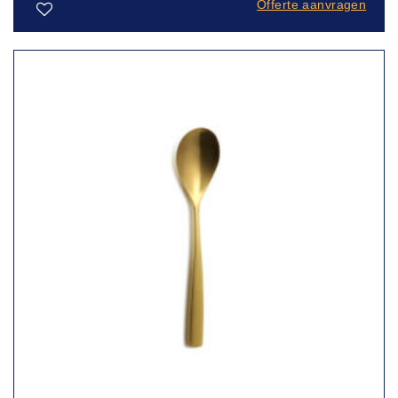
Offerte aanvragen
Toevoegen
aan
verlanglijst