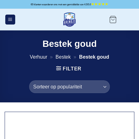
Ga
65 klanten waarderen ons met een gemiddelde van 4.5/5.0
naar
inhoud
Bestek goud
Verhuur
»
Bestek
»
Bestek goud
FILTER