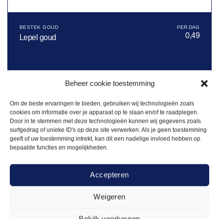
BESTEK GOUD
0,49
Lepel goud
Offerte aanvragen
Beheer cookie toestemming
Om de beste ervaringen te bieden, gebruiken wij technologieën zoals
Toevoegen
cookies om informatie over je apparaat op te slaan en/of te raadplegen.
aan
verlanglijst
Door in te stemmen met deze technologieën kunnen wij gegevens zoals
surfgedrag of unieke ID's op deze site verwerken. Als je geen toestemming
geeft of uw toestemming intrekt, kan dit een nadelige invloed hebben op
bepaalde functies en mogelijkheden.
Accepteren
Weigeren
Bekijk voorkeuren