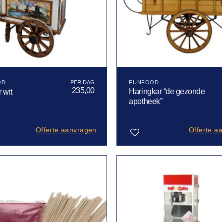
OD
FUNFOOD
235,00
Haringkar “de gezonde
r wit
apotheek”
Offerte aanvragen
Offerte a
Toevoegen
aan
verlanglijst