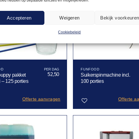
loed hebben op bepaalde functies en mogelijkheden.
Accepteren
Weigeren
Bekijk voorkeure
Cookiebeleid
OD
FUNFOOD
52,50
puppy pakket
Suikerspinmachine incl.
 – 125 porties
100 porties
Offerte aanvragen
Offerte a
Toevoegen
aan
verlanglijst