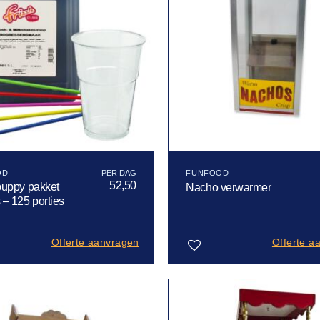
OD
FUNFOOD
52,50
puppy pakket
Nacho verwarmer
– 125 porties
Offerte aanvragen
Offerte a
Toevoegen
aan
verlanglijst