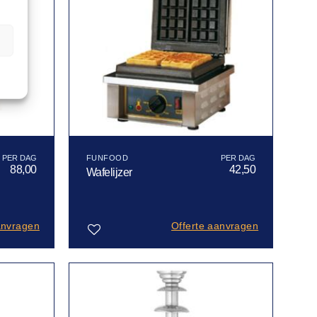
n
FUNFOOD
88,00
42,50
Wafelijzer
anvragen
Offerte aanvragen
Toevoegen
aan
verlanglijst