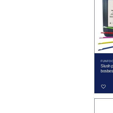
FUNFO
Slush 
bosbes 
Toevoegen
aan
verlanglijst