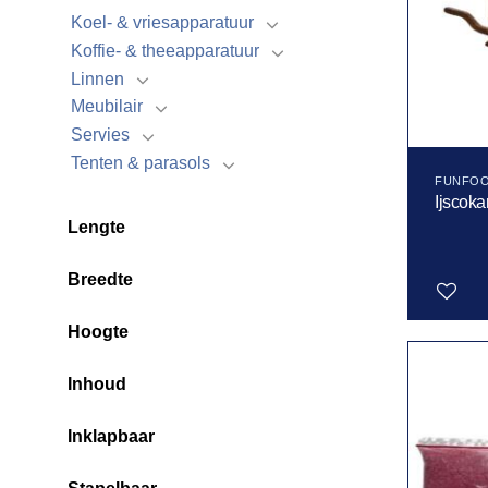
Koel- & vriesapparatuur
Koffie- & theeapparatuur
Linnen
Meubilair
Servies
Tenten & parasols
FUNFO
Ijscoka
Lengte
Breedte
Hoogte
Toevoegen
aan
Inhoud
verlanglijst
Inklapbaar