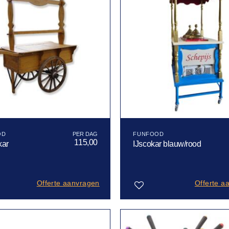
OD
FUNFOOD
115,00
kar
IJscokar blauw/rood
Offerte aanvragen
Offerte a
Toevoegen
aan