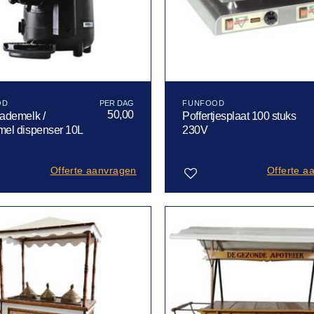
OD
FUNFOOD
50,00
ademelk /
Poffertjesplaat 100 stuks
el dispenser 10L
230V
Offerte aanvragen
Offerte a
Toevoegen
aan
verlanglijst