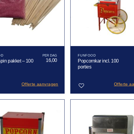
OD
FUNFOOD
16,00
pin pakket – 100
Popcornkar incl. 100
porties
Offerte aanvragen
Offerte a
Toevoegen
aan
verlanglijst