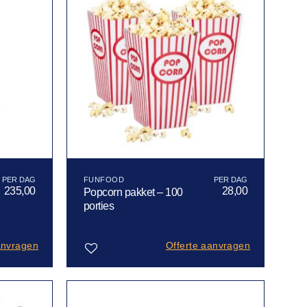
FUNFOOD
235,00
28,00
Popcorn pakket – 100
porties
anvragen
Offerte aanvragen
Toevoegen
aan