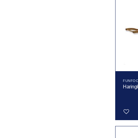
FUNFO
Haring
Toevoegen
aan