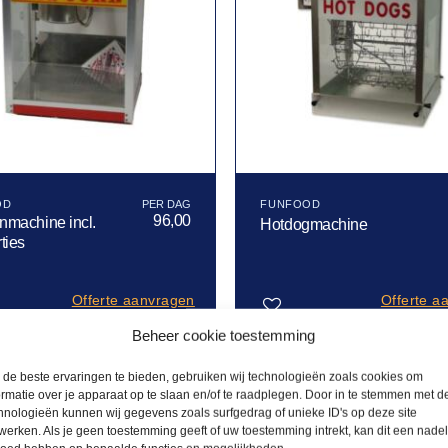
OD
FUNFOOD
96,00
nmachine incl.
Hotdogmachine
ties
Offerte aanvragen
Offerte a
Beheer cookie toestemming
Toevoegen
de beste ervaringen te bieden, gebruiken wij technologieën zoals cookies om
aan
ormatie over je apparaat op te slaan en/of te raadplegen. Door in te stemmen met d
verlanglijst
hnologieën kunnen wij gegevens zoals surfgedrag of unieke ID's op deze site
werken. Als je geen toestemming geeft of uw toestemming intrekt, kan dit een nade