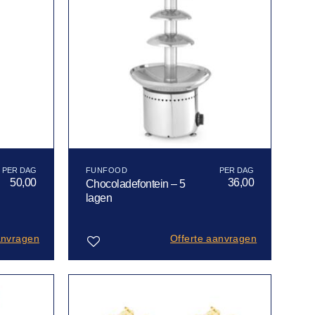
FUNFOOD
50,00
36,00
Chocoladefontein – 5
lagen
anvragen
Offerte aanvragen
Toevoegen
aan
verlanglijst