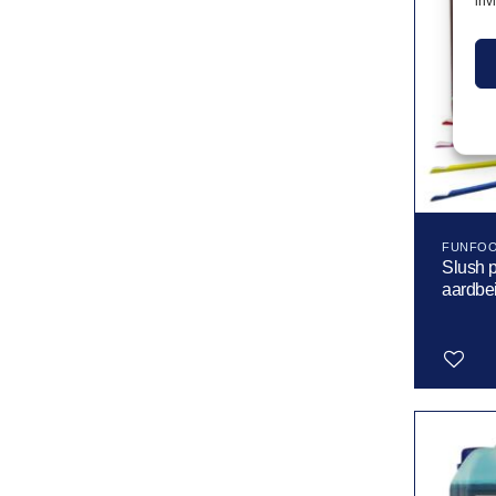
inv
FUNFO
Slush 
aardbei
Toevoegen
aan
verlanglijst