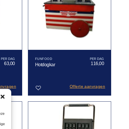
FUNFOOD
63,00
116,00
Hotdogkar
anvragen
Offerte aanvragen
Toevoegen
aan
eze
verlanglijst
lige