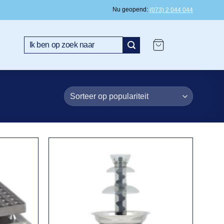
Nu geopend
(073) 2 044 044
Zoeken
naar: