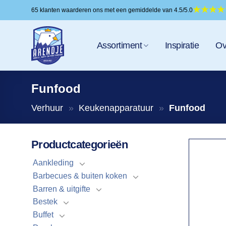
Ga
65 klanten waarderen ons met een gemiddelde van 4.5/5.0
naar
inhoud
Assortiment
Inspiratie
Ov
Funfood
Verhuur
»
Keukenapparatuur
»
Funfood
Productcategorieën
Aankleding
Barbecues & buiten koken
Barren & uitgifte
Bestek
Buffet