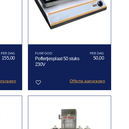
FUNFOOD
155,00
50,00
Poffertjesplaat 50 stuks
230V
anvragen
Offerte aanvragen
Toevoegen
aan
verlanglijst