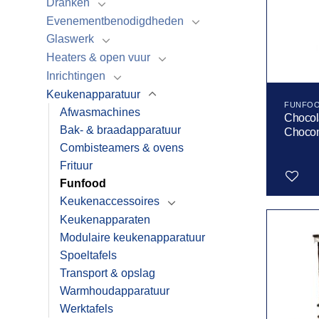
Dranken
Evenementbenodigdheden
Glaswerk
Heaters & open vuur
Inrichtingen
Keukenapparatuur
FUNFO
Afwasmachines
Chocol
Bak- & braadapparatuur
Chocom
Combisteamers & ovens
Frituur
Funfood
Keukenaccessoires
Keukenapparaten
Toevoegen
aan
Modulaire keukenapparatuur
verlanglijst
Spoeltafels
Transport & opslag
Warmhoudapparatuur
Werktafels