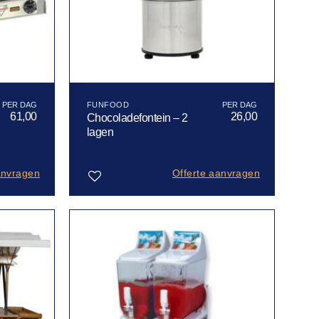
FUNFOOD
61,00
26,00
Chocoladefontein – 2
lagen
anvragen
Offerte aanvragen
Toevoegen
aan
verlanglijst