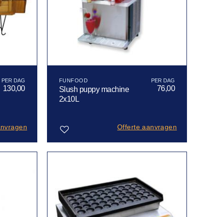
FUNFOOD
130,00
76,00
Slush puppy machine
2x10L
anvragen
Offerte aanvragen
Toevoegen
aan
verlanglijst