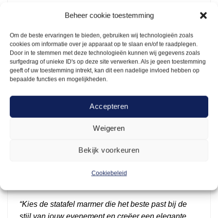
De grotere versie van de zwarte marmeren tafel is
Beheer cookie toestemming
ideaal voor grotere evenementen. Het zwarte
marmer zorgt voor een chique, elegante sfeer die
Om de beste ervaringen te bieden, gebruiken wij technologieën zoals
cookies om informatie over je apparaat op te slaan en/of te raadplegen.
perfect is voor gala’s, diners of zakelijke
Door in te stemmen met deze technologieën kunnen wij gegevens zoals
bijeenkomsten.
surfgedrag of unieke ID's op deze site verwerken. Als je geen toestemming
geeft of uw toestemming intrekt, kan dit een nadelige invloed hebben op
Statafel Marmer wit 180×80 cm
bepaalde functies en mogelijkheden.
De witte marmeren variant van de grotere tafel heeft
een tijdloze uitstraling die goed past in zowel
Accepteren
moderne als klassieke settings. Het grotere formaat
maakt het ideaal voor grote evenementen of als
Weigeren
statement piece in een grote ruimte.
Bekijk voorkeuren
Met deze diverse opties kun je de perfecte statafel
marmer kiezen die past bij jouw specifieke wensen
Cookiebeleid
en het thema van je evenement.
“Kies de statafel marmer die het beste past bij de
stijl van jouw evenement en creëer een elegante