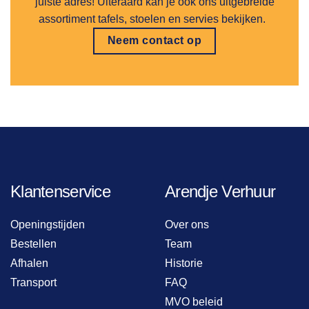
juiste adres! Uiteraard kan je ook ons uitgebreide
assortiment tafels, stoelen en servies bekijken.
Neem contact op
Klantenservice
Arendje Verhuur
Openingstijden
Over ons
Bestellen
Team
Afhalen
Historie
Transport
FAQ
MVO beleid