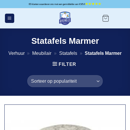
Ga
65 klanten waarderen ons met een gemiddelde van 4.5/5.0
naar
inhoud
Statafels Marmer
Verhuur
»
Meubilair
»
Statafels
»
Statafels Marmer
FILTER