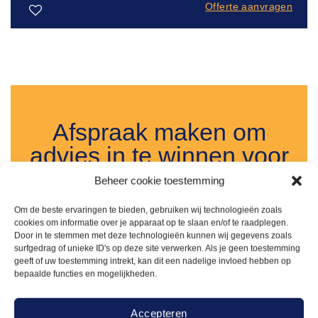
Offerte aanvragen
Toevoegen
aan
verlanglijst
Afspraak maken om
advies in te winnen voor
jouw evenement?
Beheer cookie toestemming
Om de beste ervaringen te bieden, gebruiken wij technologieën zoals
Je bent altijd welkom bij ons in Rosmalen, in de
cookies om informatie over je apparaat op te slaan en/of te raadplegen.
provincie Brabant. Of je nu je persoonlijke event
Door in te stemmen met deze technologieën kunnen wij gegevens zoals
wensen wil bespreken of samen wil kijken naar de
surfgedrag of unieke ID's op deze site verwerken. Als je geen toestemming
geeft of uw toestemming intrekt, kan dit een nadelige invloed hebben op
mogelijkheden om jouw bedrijfsfeest of beurs naar
bepaalde functies en mogelijkheden.
een hoger niveau te tillen. Voor alles wat met
evenementen te maken heeft ben je bij ons aan het
Accepteren
juiste adres! Uiteraard kan je ook ons uitgebreide