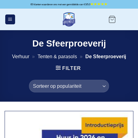
Ga
65 klanten waarderen ons met een gemiddelde van 4.5/5.0
naar
inhoud
De Sfeerproeverij
Verhuur
»
Tenten & parasols
»
De Sfeerproeverij
FILTER