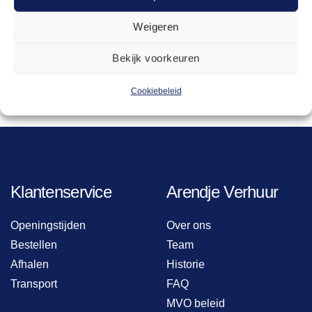
assortiment tafels, stoelen en servies bekijken.
Weigeren
Neem contact op
Bekijk voorkeuren
Cookiebeleid
Klantenservice
Arendje Verhuur
Openingstijden
Over ons
Bestellen
Team
Afhalen
Historie
Transport
FAQ
MVO beleid