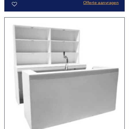
Offerte aanvragen
Toevoegen
aan
verlanglijst