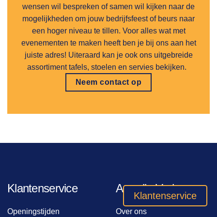
wensen wil bespreken of samen wil kijken naar de
mogelijkheden om jouw bedrijfsfeest of beurs naar
een hoger niveau te tillen. Voor alles wat met
evenementen te maken heeft ben je bij ons aan het
juiste adres! Uiteraard kan je ook ons uitgebreide
assortiment tafels, stoelen en servies bekijken.
Neem contact op
Klantenservice
Arendje Verhuur
Klantenservice
Openingstijden
Over ons