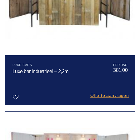
LUXE BARS
381,00
Luxe bar Industrieel – 2,2m
Offerte aanvragen
Toevoegen
aan
verlanglijst