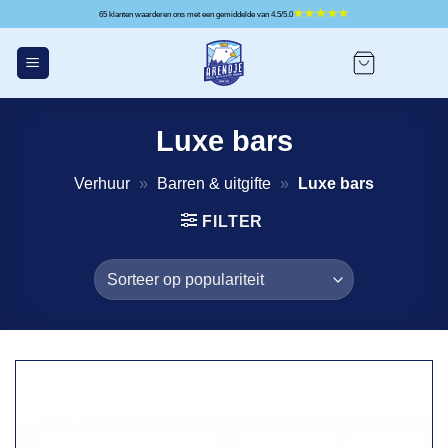
Ga
65 klanten waarderen ons met een gemiddelde van 4.5/5.0
naar
inhoud
Luxe bars
Verhuur
»
Barren & uitgifte
»
Luxe bars
FILTER