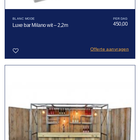
BLANC MODE
450,00
Luxe bar Milano wit – 2,2m
Offerte aanvragen
Toevoegen
aan
verlanglijst