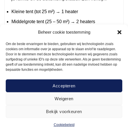
Kleine tent (tot 25 m²) → 1 heater
Middelgrote tent (25 – 50 m²) → 2 heaters
Grote tent (50 – 100 m²) → 3-4 heaters
Beheer cookie toestemming
Veilig gebruik van heaters
Om de beste ervaringen te bieden, gebruiken wij technologieën zoals
cookies om informatie over je apparaat op te slaan en/of te raadplegen.
Veiligheid staat voorop bij het gebruik van heaters.
Door in te stemmen met deze technologieën kunnen wij gegevens zoals
surfgedrag of unieke ID's op deze site verwerken. Als je geen toestemming
Let op de volgende punten:
geeft of uw toestemming intrekt, kan dit een nadelige invloed hebben op
bepaalde functies en mogelijkheden.
Zorg voor een goede stroomvoorziening.
Plaats heaters op een stabiele ondergrond.
Accepteren
Houd brandbare materialen uit de buurt.
Weigeren
Controleer of de kabels en aansluitingen in goede
staat zijn.
Bekijk voorkeuren
Heaters huren bij Arendje
Cookiebeleid