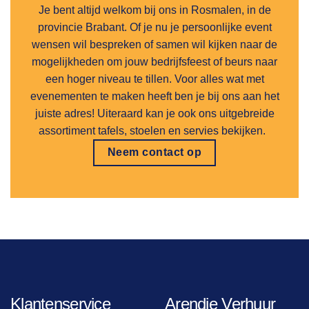
Je bent altijd welkom bij ons in Rosmalen, in de
provincie Brabant. Of je nu je persoonlijke event
wensen wil bespreken of samen wil kijken naar de
mogelijkheden om jouw bedrijfsfeest of beurs naar
een hoger niveau te tillen. Voor alles wat met
evenementen te maken heeft ben je bij ons aan het
juiste adres! Uiteraard kan je ook ons uitgebreide
assortiment tafels, stoelen en servies bekijken.
Neem contact op
Klantenservice
Arendje Verhuur