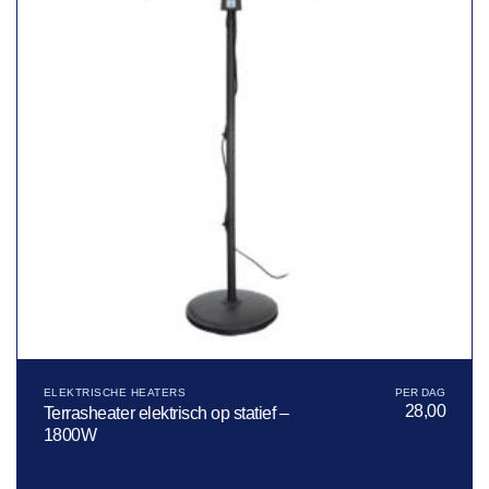
ELEKTRISCHE HEATERS
28,00
Terrasheater elektrisch op statief –
1800W