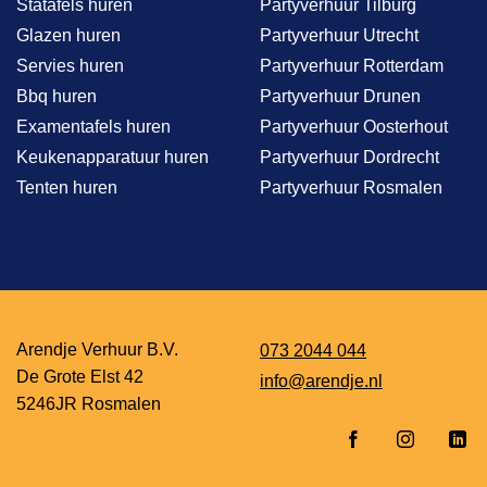
Statafels huren
Partyverhuur Tilburg
Glazen huren
Partyverhuur Utrecht
Servies huren
Partyverhuur Rotterdam
Bbq huren
Partyverhuur Drunen
Examentafels huren
Partyverhuur Oosterhout
Keukenapparatuur huren
Partyverhuur Dordrecht
Tenten huren
Partyverhuur Rosmalen
Arendje Verhuur B.V.
073 2044 044
De Grote Elst 42
info@arendje.nl
5246JR Rosmalen