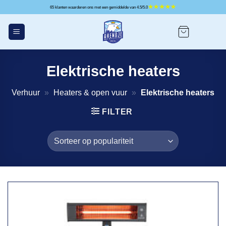
Ga
65 klanten waarderen ons met een gemiddelde van 4.5/5.0
naar
inhoud
Elektrische heaters
Verhuur
»
Heaters & open vuur
»
Elektrische heaters
FILTER