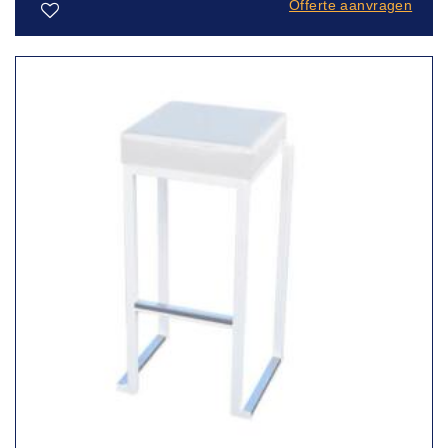
Offerte aanvragen
Toevoegen
aan
verlanglijst