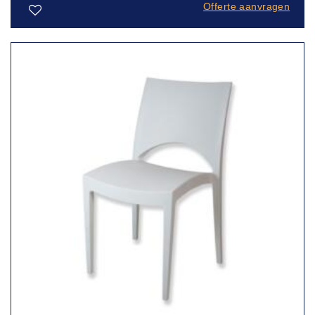
Offerte aanvragen
Toevoegen
aan
verlanglijst