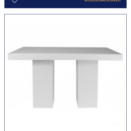
Toevoegen
aan
verlanglijst