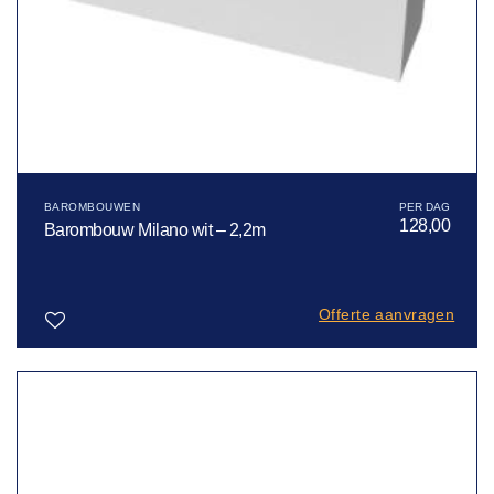
BAROMBOUWEN
128,00
Barombouw Milano wit – 2,2m
Offerte aanvragen
Toevoegen
aan
verlanglijst