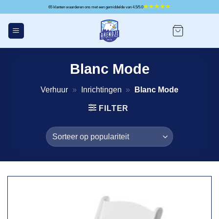
Ga
65 klanten waarderen ons met een gemiddelde van 4.5/5.0
naar
inhoud
Blanc Mode
Verhuur
»
Inrichtingen
»
Blanc Mode
FILTER