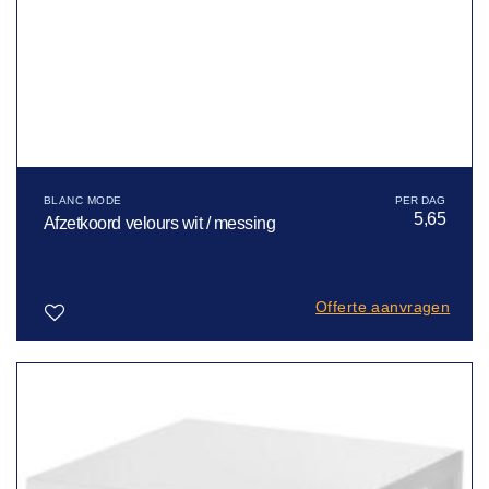
BLANC MODE
5,65
Afzetkoord velours wit / messing
Offerte aanvragen
Toevoegen
aan
verlanglijst