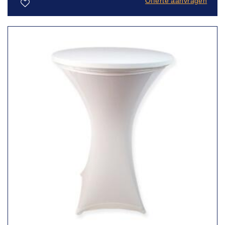
Offerte aanvragen
Toevoegen
aan
verlanglijst