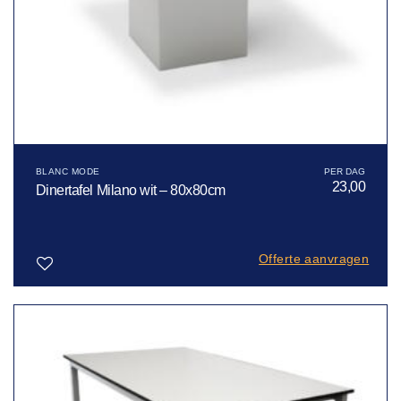
BLANC MODE
23,00
Dinertafel Milano wit – 80x80cm
Offerte aanvragen
Toevoegen
aan
verlanglijst