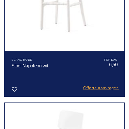
BLANC MODE
6,50
Stoel Napoleon wit
Offerte aanvragen
Toevoegen
aan
verlanglijst