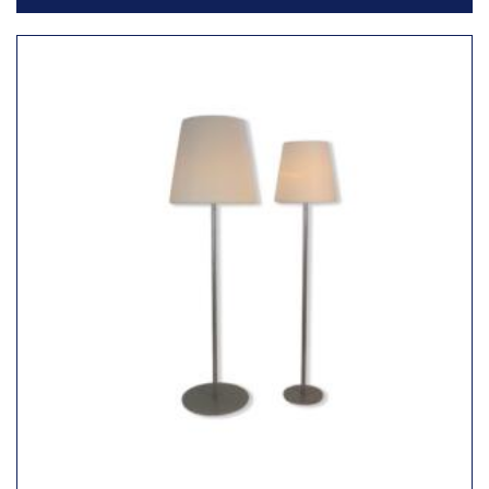
Toevoegen
aan
verlanglijst