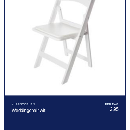
KLAPSTOELEN
2,95
Weddingchair wit