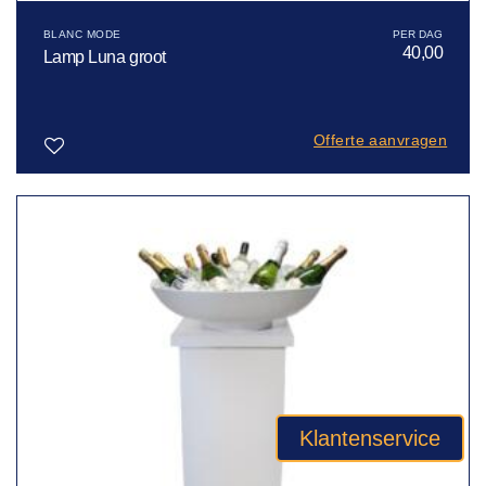
BLANC MODE
40,00
Lamp Luna groot
Offerte aanvragen
Toevoegen
aan
verlanglijst
Klantenservice