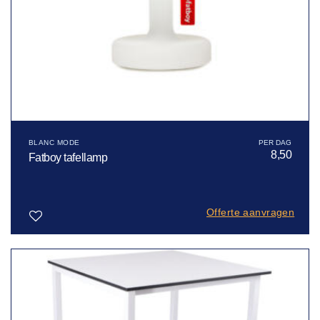
BLANC MODE
8,50
Fatboy tafellamp
Offerte aanvragen
Toevoegen
aan
verlanglijst