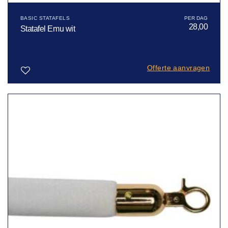
BASIC STATAFELS
28,00
Statafel Emu wit
Offerte aanvragen
Toevoegen
aan
verlanglijst