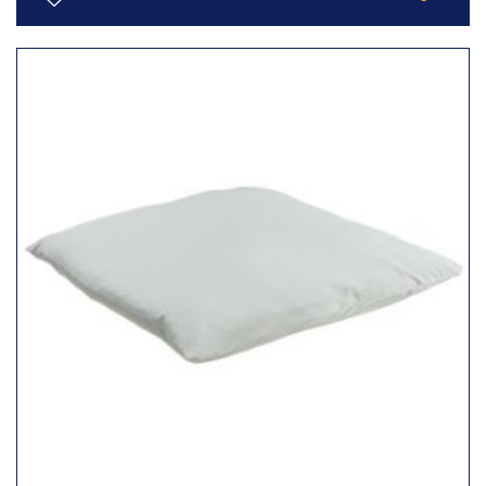
Toevoegen
aan
verlanglijst