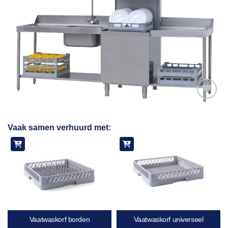
Toevoegen
Vaak samen verhuurd met:
aan
verlanglijst
Vaatwaskorf borden
Vaatwaskorf universeel