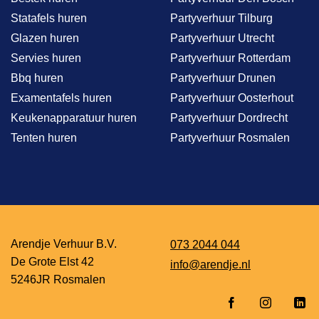
Statafels huren
Partyverhuur Tilburg
Glazen huren
Partyverhuur Utrecht
Servies huren
Partyverhuur Rotterdam
Bbq huren
Partyverhuur Drunen
Examentafels huren
Partyverhuur Oosterhout
Keukenapparatuur huren
Partyverhuur Dordrecht
Tenten huren
Partyverhuur Rosmalen
Arendje Verhuur B.V.
073 2044 044
De Grote Elst 42
info@arendje.nl
5246JR Rosmalen