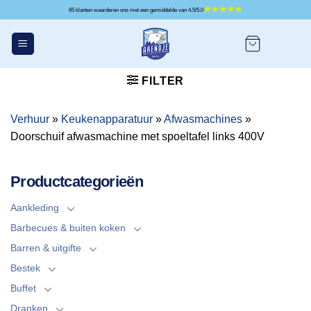
Ga
65 klanten waarderen ons met een gemiddelde van 4.5/5.0
naar
inhoud
FILTER
Verhuur
»
Keukenapparatuur
»
Afwasmachines
»
Doorschuif afwasmachine met spoeltafel links 400V
Productcategorieën
Aankleding
Barbecues & buiten koken
Barren & uitgifte
Bestek
Buffet
Dranken