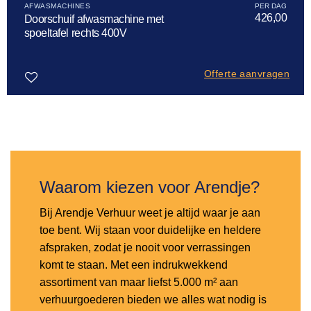
AFWASMACHINES
426,00
Doorschuif afwasmachine met
spoeltafel rechts 400V
Offerte aanvragen
Toevoegen
aan
verlanglijst
Waarom kiezen voor Arendje?
Bij Arendje Verhuur weet je altijd waar je aan
toe bent. Wij staan voor duidelijke en heldere
afspraken, zodat je nooit voor verrassingen
komt te staan. Met een indrukwekkend
assortiment van maar liefst 5.000 m² aan
verhuurgoederen bieden we alles wat nodig is