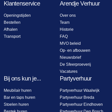
Klantenservice
Arendje Verhuur
Openingstijden
Over ons
Bestellen
Team
Afhalen
Historie
Transport
FAQ
MVO beleid
Op- en afbouwen
Nieuwsbrief
De Sfeerproeverij
Vacatures
Bij ons kun je...
Partyverhuur
Meubilair huren
Partyverhuur Waalwijk
Bar en taps huren
Partyverhuur Breda
Stoelen huren
Partyverhuur Eindhoven
Bestek huren
Partyverhuur Den Bosch