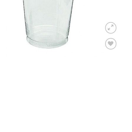
Toevoegen
aan
verlanglijst