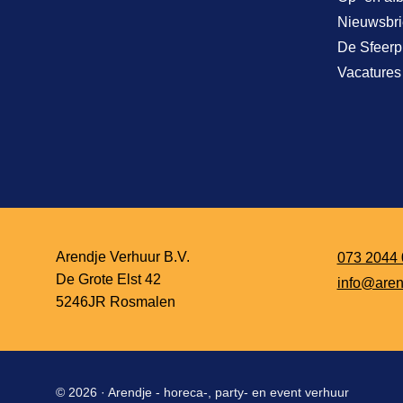
Nieuwsbri
De Sfeerp
Vacatures
Arendje Verhuur B.V.
073 2044 
De Grote Elst 42
info@aren
5246JR Rosmalen
© 2026 ·
Arendje - horeca-, party- en event verhuur