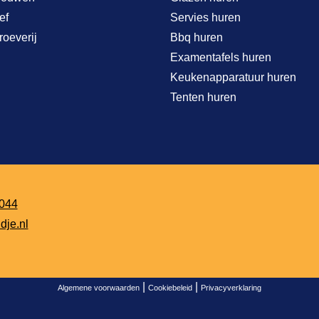
ef
Servies huren
roeverij
Bbq huren
Examentafels huren
Keukenapparatuur huren
Tenten huren
044
dje.nl
|
|
Algemene voorwaarden
Cookiebeleid
Privacyverklaring