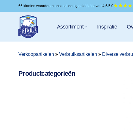
Ga
65 klanten waarderen ons met een gemiddelde van 4.5/5.0
naar
inhoud
Assortiment
Inspiratie
Ov
Verkoopartikelen
»
Verbruiksartikelen
»
Diverse verbru
Productcategorieën