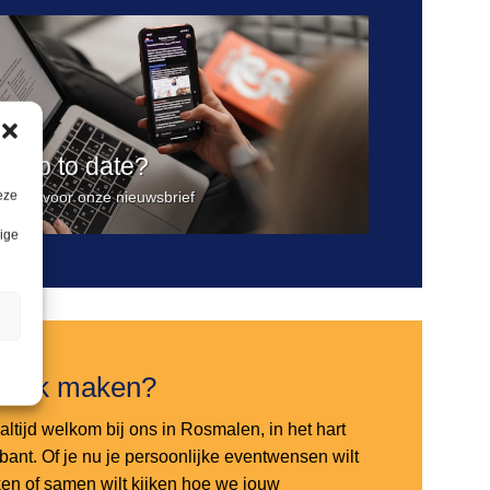
ijd up to date?
eze
jf je in voor onze nieuwsbrief
lige
n
raak maken?
altijd welkom bij ons in Rosmalen, in het hart
bant. Of je nu je persoonlijke eventwensen wilt
en of samen wilt kijken hoe we jouw