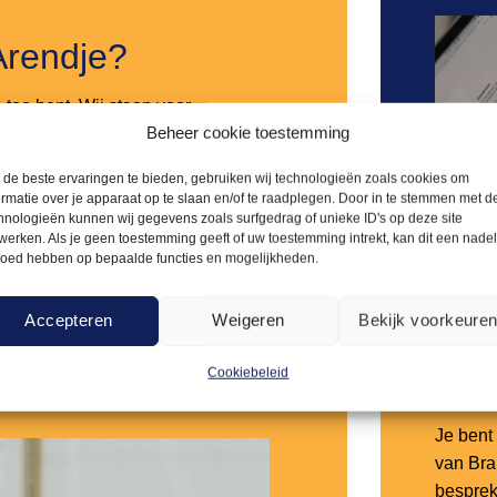
Arendje?
n toe bent. Wij staan voor
Beheer cookie toestemming
it voor verrassingen komt te staan.
 liefst 5.000 m² aan
Alt
de beste ervaringen te bieden, gebruiken wij technologieën zoals cookies om
 is voor horeca en evenementen.
ormatie over je apparaat op te slaan en/of te raadplegen. Door in te stemmen met d
Schri
hnologieën kunnen wij gegevens zoals surfgedrag of unieke ID's op deze site
werken. Als je geen toestemming geeft of uw toestemming intrekt, kan dit een nade
lanten en zorgen ervoor dat onze
loed hebben op bepaalde functies en mogelijkheden.
nsluiten. Bovendien beschikken we
e moeiteloos en snel op iedere
Accepteren
Weigeren
Bekijk voorkeure
aken we het organiseren van
 ooit.
Cookiebeleid
Afsp
Je bent 
van Bra
besprek