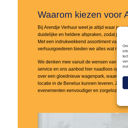
Waarom kiezen voor 
Bij Arendje Verhuur weet je altijd waar je aa
duidelijke en heldere afspraken, zodat je noo
Met een indrukwekkend assortiment van maar
Om 
verhuurgoederen bieden we alles wat nodig
inf
tec
ver
We denken mee vanuit de wensen van onze k
inv
service en ons aanbod hier naadloos op aa
over een gloednieuw wagenpark, waardoor w
locatie in de Benelux kunnen leveren. Zo m
evenementen eenvoudiger en zorgelozer dan