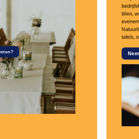
bedrijf
tillen,
eveneme
Natuurl
tafels, 
weten?
Nee