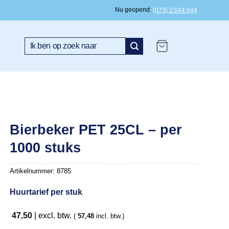
Nu geopend
(073) 2 044 044
Zoeken
naar:
Bierbeker PET 25CL – per
1000 stuks
Artikelnummer:
8785
Huurtarief per stuk
47,50
| excl. btw.
(
57,48
incl. btw.)