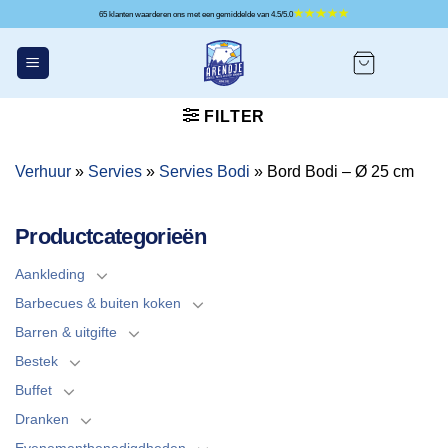
Ga
65 klanten waarderen ons met een gemiddelde van 4.5/5.0
naar
inhoud
FILTER
Verhuur
»
Servies
»
Servies Bodi
»
Bord Bodi – Ø 25 cm
Productcategorieën
Aankleding
Barbecues & buiten koken
Barren & uitgifte
Bestek
Buffet
Dranken
Evenementbenodigdheden