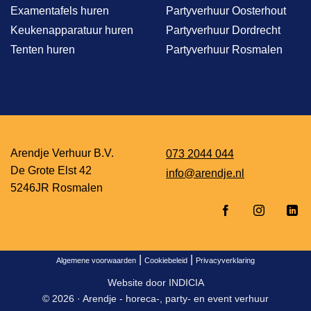
Examentafels huren
Partyverhuur Oosterhout
Keukenapparatuur huren
Partyverhuur Dordrecht
Tenten huren
Partyverhuur Rosmalen
Arendje Verhuur B.V.
073 2044 044
De Grote Elst 42
info@arendje.nl
5246JR Rosmalen
|
|
Algemene voorwaarden
Cookiebeleid
Privacyverklaring
Website door
INDICIA
© 2026 ·
Arendje - horeca-, party- en event verhuur