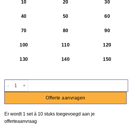
10
20
30
40
50
60
70
80
90
100
110
120
130
140
150
Bord Bodi - Ø 25 cm aantal
Offerte aanvragen
Er wordt
1 set
á
10 stuks
toegevoegd aan je
offerteaanvraag