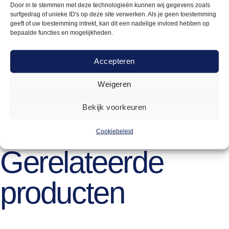
verhoogde vleugel zorgt voor een gemakkelijkere grip
Door in te stemmen met deze technologieën kunnen wij gegevens zoals
surfgedrag of unieke ID's op deze site verwerken. Als je geen toestemming
tijdens de bediening. Let op: niet bestendig tegen de oven.
geeft of uw toestemming intrekt, kan dit een nadelige invloed hebben op
bepaalde functies en mogelijkheden.
Accepteren
Weigeren
3cm
ja
Bekijk voorkeuren
Cookiebeleid
Gerelateerde
producten