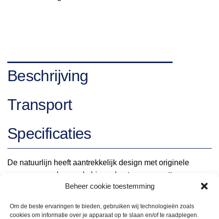
Beschrijving
Transport
Specificaties
De natuurlijn heeft aantrekkelijk design met originele
vormen, een glanzende binnenkant en een matte
Beheer cookie toestemming
buitenkant, benadrukt door een donkere kleurrijke rand.
Deze collectie is ideaal voor de horecawereld: het
Om de beste ervaringen te bieden, gebruiken wij technologieën zoals
porselein is sterk en licht en vaatwasserbestendig en de
cookies om informatie over je apparaat op te slaan en/of te raadplegen.