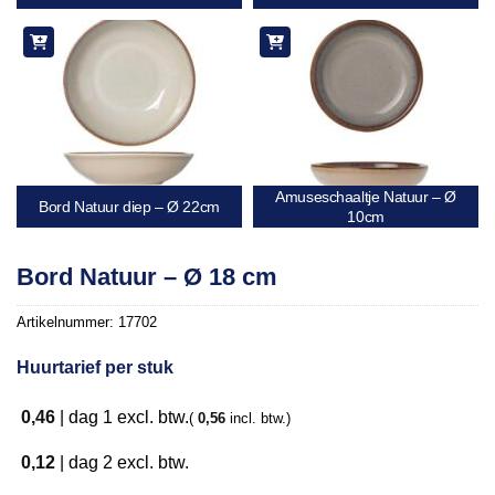
Amuseschaaltje Natuur – Ø
Bord Natuur diep – Ø 22cm
10cm
Bord Natuur – Ø 18 cm
Artikelnummer:
17702
Huurtarief per stuk
0,46
|
dag 1
excl. btw.
(
0,56
incl. btw.)
0,12
|
dag 2
excl. btw.