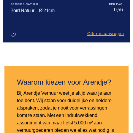
SERVIES NATUUR
0,56
Bord Natuur – Ø 21cm
Offerte aanvragen
Toevoegen
aan
verlanglijst
Waarom kiezen voor Arendje?
Bij Arendje Verhuur weet je altijd waar je aan
toe bent. Wij staan voor duidelijke en heldere
afspraken, zodat je nooit voor verrassingen
komt te staan. Met een indrukwekkend
assortiment van maar liefst 5.000 m² aan
verhuurgoederen bieden we alles wat nodig is