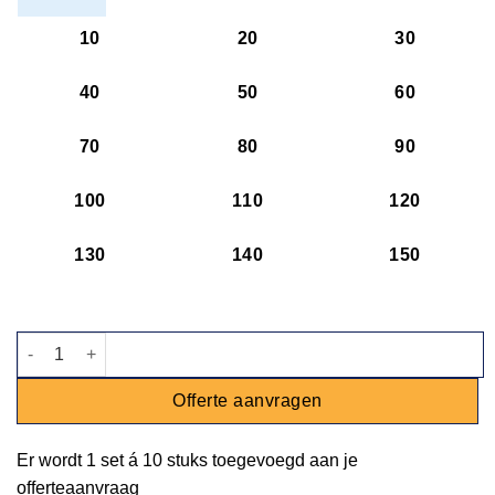
10
20
30
40
50
60
70
80
90
100
110
120
130
140
150
Bord Natuur - Ø 18 cm aantal
Offerte aanvragen
Er wordt
1 set
á
10 stuks
toegevoegd aan je
offerteaanvraag