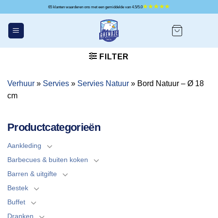
Ga
65 klanten waarderen ons met een gemiddelde van 4.5/5.0
naar
inhoud
FILTER
Verhuur
»
Servies
»
Servies Natuur
»
Bord Natuur – Ø 18
cm
Productcategorieën
Aankleding
Barbecues & buiten koken
Barren & uitgifte
Bestek
Buffet
Dranken