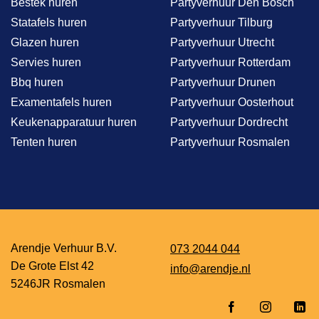
Bestek huren
Partyverhuur Den Bosch
Statafels huren
Partyverhuur Tilburg
Glazen huren
Partyverhuur Utrecht
Servies huren
Partyverhuur Rotterdam
Bbq huren
Partyverhuur Drunen
Examentafels huren
Partyverhuur Oosterhout
Keukenapparatuur huren
Partyverhuur Dordrecht
Tenten huren
Partyverhuur Rosmalen
Arendje Verhuur B.V.
073 2044 044
De Grote Elst 42
info@arendje.nl
5246JR Rosmalen