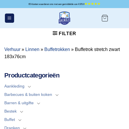
Ga
65 klanten waarderen ons met een gemiddelde van 4.5/5.0
naar
inhoud
FILTER
Verhuur
»
Linnen
»
Buffetrokken
»
Buffetrok stretch zwart
183x76cm
Productcategorieën
Aankleding
Barbecues & buiten koken
Barren & uitgifte
Bestek
Buffet
Dranken