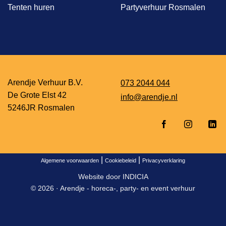
Tenten huren
Partyverhuur Rosmalen
Arendje Verhuur B.V.
073 2044 044
De Grote Elst 42
info@arendje.nl
5246JR Rosmalen
|
|
Algemene voorwaarden
Cookiebeleid
Privacyverklaring
Website door
INDICIA
© 2026 ·
Arendje - horeca-, party- en event verhuur