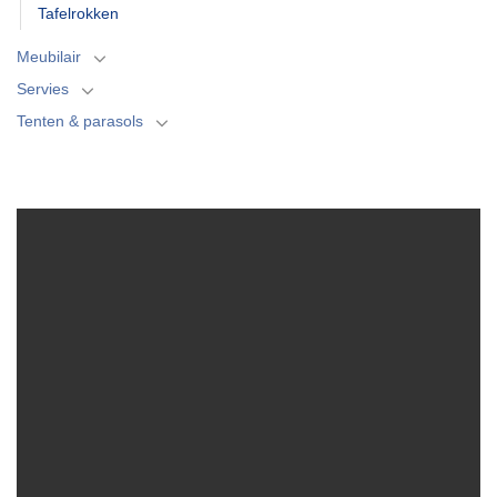
Tafelrokken
Meubilair
Servies
Tenten & parasols