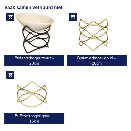
Toevoegen
Vaak samen verhuurd met:
aan
verlanglijst
Buffetverhoger zwart –
Buffetverhoger goud –
20cm
20cm
Buffetverhoger goud –
15cm