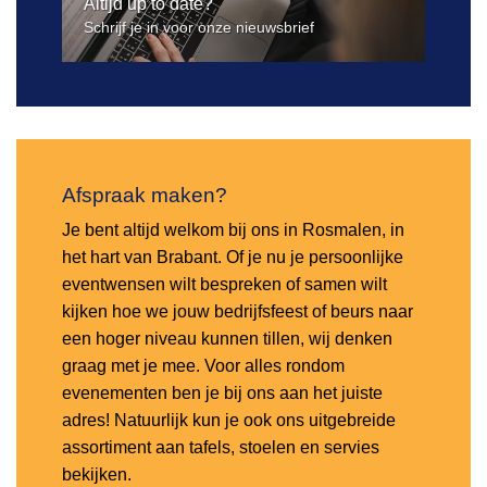
Altijd up to date?
Schrijf je in voor onze nieuwsbrief
Afspraak maken?
Je bent altijd welkom bij ons in Rosmalen, in
het hart van Brabant. Of je nu je persoonlijke
eventwensen wilt bespreken of samen wilt
kijken hoe we jouw bedrijfsfeest of beurs naar
een hoger niveau kunnen tillen, wij denken
graag met je mee. Voor alles rondom
evenementen ben je bij ons aan het juiste
adres! Natuurlijk kun je ook ons uitgebreide
assortiment aan tafels, stoelen en servies
bekijken.