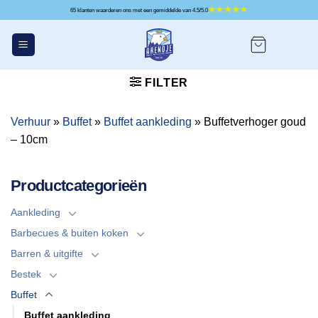
Ga
65 klanten waarderen ons met een gemiddelde van 4.5/5.0
naar
inhoud
FILTER
Verhuur
»
Buffet
»
Buffet aankleding
»
Buffetverhoger goud
– 10cm
Productcategorieën
Aankleding
Barbecues & buiten koken
Barren & uitgifte
Bestek
Buffet
Buffet aankleding