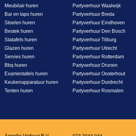
Meubilair huren
Partyverhuur Waalwijk
Bar en taps huren
Partyverhuur Breda
Stoelen huren
Partyverhuur Eindhoven
Bestek huren
Partyverhuur Den Bosch
Statafels huren
Partyverhuur Tilburg
Glazen huren
Partyverhuur Utrecht
Servies huren
Partyverhuur Rotterdam
Bbq huren
Partyverhuur Drunen
Examentafels huren
Partyverhuur Oosterhout
Keukenapparatuur huren
Partyverhuur Dordrecht
Tenten huren
Partyverhuur Rosmalen
Arendje Verhuur B.V.