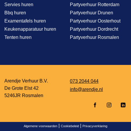
Servies huren
Partyverhuur Rotterdam
Bbq huren
Partyverhuur Drunen
Examentafels huren
Partyverhuur Oosterhout
Keukenapparatuur huren
Partyverhuur Dordrecht
Tenten huren
Partyverhuur Rosmalen
Arendje Verhuur B.V.
073 2044 044
De Grote Elst 42
info@arendje.nl
5246JR Rosmalen
|
|
Algemene voorwaarden
Cookiebeleid
Privacyverklaring