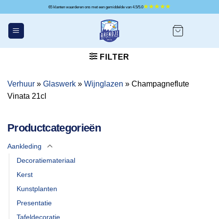
Ga
65 klanten waarderen ons met een gemiddelde van 4.5/5.0
naar
inhoud
FILTER
Verhuur
»
Glaswerk
»
Wijnglazen
»
Champagneflute
Vinata 21cl
Productcategorieën
Aankleding
Decoratiemateriaal
Kerst
Kunstplanten
Presentatie
Tafeldecoratie