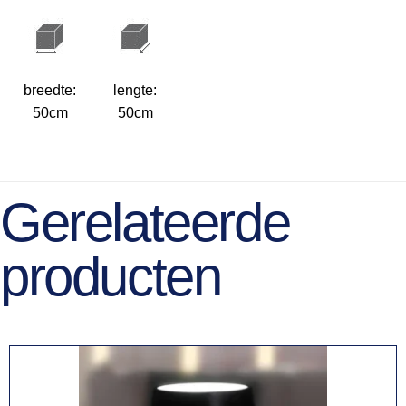
breedte:
lengte:
50cm
50cm
Gerelateerde
producten