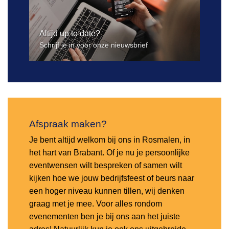
Altijd up to date?
Schrijf je in voor onze nieuwsbrief
Afspraak maken?
Je bent altijd welkom bij ons in Rosmalen, in
het hart van Brabant. Of je nu je persoonlijke
eventwensen wilt bespreken of samen wilt
kijken hoe we jouw bedrijfsfeest of beurs naar
een hoger niveau kunnen tillen, wij denken
graag met je mee. Voor alles rondom
evenementen ben je bij ons aan het juiste