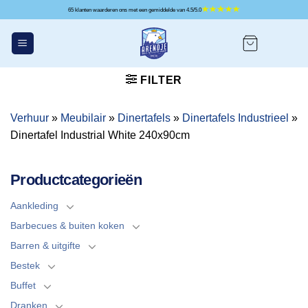
Ga
65 klanten waarderen ons met een gemiddelde van 4.5/5.0
naar
inhoud
FILTER
Verhuur
»
Meubilair
»
Dinertafels
»
Dinertafels Industrieel
»
Dinertafel Industrial White 240x90cm
Productcategorieën
Aankleding
Barbecues & buiten koken
Barren & uitgifte
Bestek
Buffet
Dranken