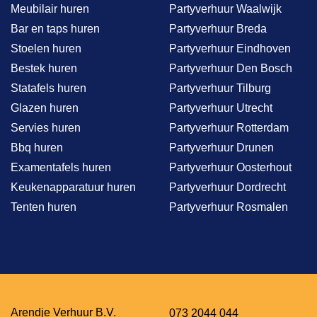
Meubilair huren
Partyverhuur Waalwijk
Bar en taps huren
Partyverhuur Breda
Stoelen huren
Partyverhuur Eindhoven
Bestek huren
Partyverhuur Den Bosch
Statafels huren
Partyverhuur Tilburg
Glazen huren
Partyverhuur Utrecht
Servies huren
Partyverhuur Rotterdam
Bbq huren
Partyverhuur Drunen
Examentafels huren
Partyverhuur Oosterhout
Keukenapparatuur huren
Partyverhuur Dordrecht
Tenten huren
Partyverhuur Rosmalen
Arendje Verhuur B.V.
073 2044 044