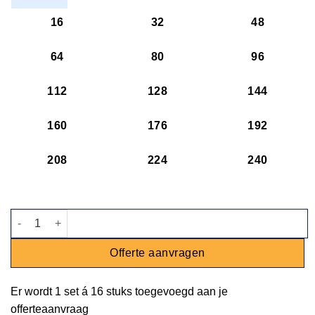
16
32
48
64
80
96
112
128
144
160
176
192
208
224
240
Dubbelwandig glas aantal
Offerte aanvragen
Er wordt
1 set
á
16 stuks
toegevoegd aan je
offerteaanvraag