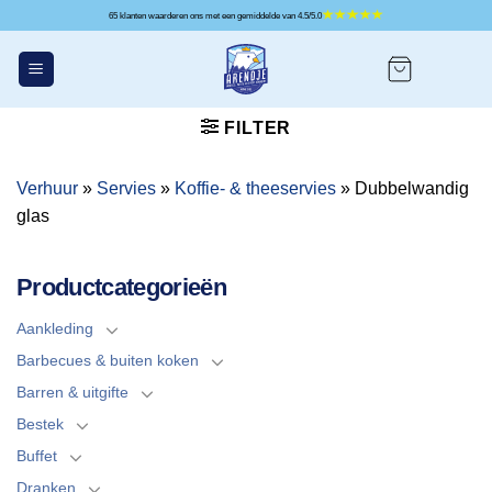
Ga
65 klanten waarderen ons met een gemiddelde van 4.5/5.0
naar
inhoud
FILTER
Verhuur
»
Servies
»
Koffie- & theeservies
»
Dubbelwandig
glas
Productcategorieën
Aankleding
Barbecues & buiten koken
Barren & uitgifte
Bestek
Buffet
Dranken