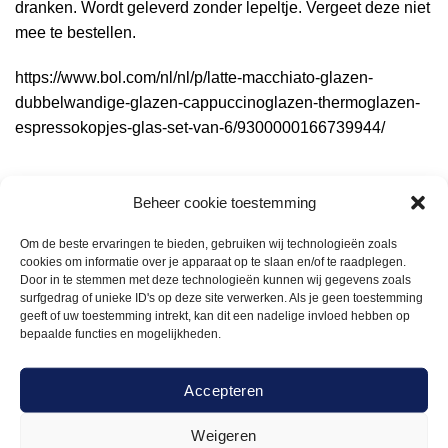
dranken. Wordt geleverd zonder lepeltje. Vergeet deze niet
mee te bestellen.
https://www.bol.com/nl/nl/p/latte-macchiato-glazen-
dubbelwandige-glazen-cappuccinoglazen-thermoglazen-
espressokopjes-glas-set-van-6/9300000166739944/
Beheer cookie toestemming
Om de beste ervaringen te bieden, gebruiken wij technologieën zoals
cookies om informatie over je apparaat op te slaan en/of te raadplegen.
12cm
9cm
9cm
0,35L
Door in te stemmen met deze technologieën kunnen wij gegevens zoals
surfgedrag of unieke ID's op deze site verwerken. Als je geen toestemming
geeft of uw toestemming intrekt, kan dit een nadelige invloed hebben op
bepaalde functies en mogelijkheden.
Gerelateerde
Accepteren
Weigeren