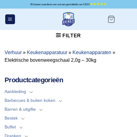
Ga
65 klanten waarderen ons met een gemiddelde van 4.5/5.0
naar
inhoud
FILTER
Verhuur
»
Keukenapparatuur
»
Keukenapparaten
»
Elektrische bovenweegschaal 2,0g – 30kg
Productcategorieën
Aankleding
Barbecues & buiten koken
Barren & uitgifte
Bestek
Buffet
Dranken