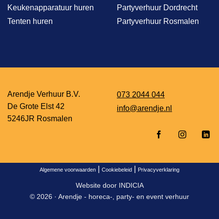
Keukenapparatuur huren
Partyverhuur Dordrecht
Tenten huren
Partyverhuur Rosmalen
Arendje Verhuur B.V.
073 2044 044
De Grote Elst 42
info@arendje.nl
5246JR Rosmalen
|
|
Algemene voorwaarden
Cookiebeleid
Privacyverklaring
Website door
INDICIA
© 2026 ·
Arendje - horeca-, party- en event verhuur