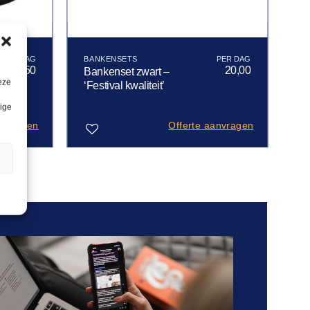
BANKENSETS
10,50
20,00
Bankenset zwart –
eze
‘Festival kwaliteit’
lige
anvragen
Offerte aanvragen
n
Toevoegen
aan
verlanglijst