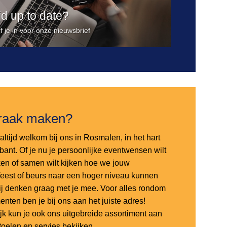
ijd up to date?
jf je in voor onze nieuwsbrief
raak maken?
altijd welkom bij ons in Rosmalen, in het hart
bant. Of je nu je persoonlijke eventwensen wilt
en of samen wilt kijken hoe we jouw
sfeest of beurs naar een hoger niveau kunnen
 wij denken graag met je mee. Voor alles rondom
nten ben je bij ons aan het juiste adres!
ijk kun je ook ons uitgebreide assortiment aan
stoelen en servies bekijken.