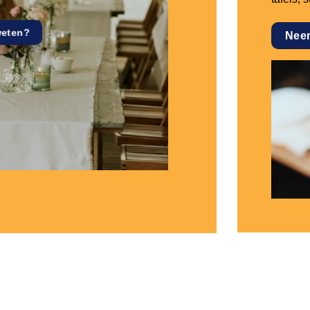
weten?
Nee