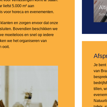
 liefst 5.000 m² aan
Alt
 is voor horeca en evenementen.
Schri
lanten en zorgen ervoor dat onze
nsluiten. Bovendien beschikken we
e moeiteloos en snel op iedere
aken we het organiseren van
 ooit.
Afsp
Je bent 
van Bra
besprek
bedrijf
tillen,
eveneme
Natuurl
tafels, 