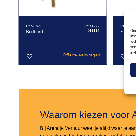
FESTIVAL
DIVERSE
50
20,00
Om 
Krijtbord
Sloof z
inf
tec
ver
inv
gen
Offerte aanvragen
Toevoegen
Toevoegen
aan
aan
verlanglijst
verlanglijst
Waarom kiezen voor 
Bij Arendje Verhuur weet je altijd waar je aa
duidelijke en heldere afspraken, zodat je noo