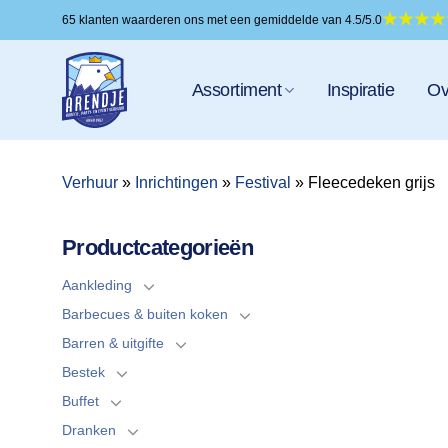
Ga
65 klanten waarderen ons met een gemiddelde van 4.5/5.0
naar
inhoud
Assortiment
Inspiratie
Ov
Verhuur
»
Inrichtingen
»
Festival
»
Fleecedeken grijs
Productcategorieën
Aankleding
Barbecues & buiten koken
Barren & uitgifte
Bestek
Buffet
Dranken