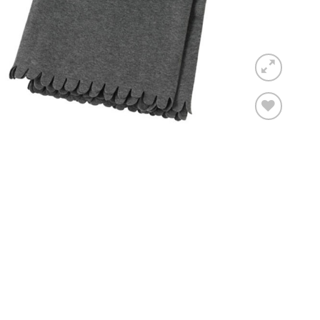
Toevoegen
aan
verlanglijst