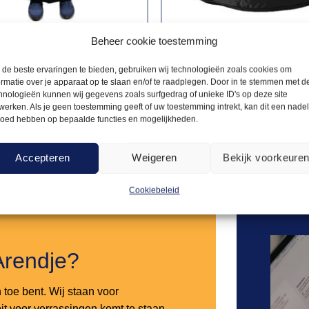
Beheer cookie toestemming
 LINNEN
FESTIVAL
4,00
de beste ervaringen te bieden, gebruiken wij technologieën zoals cookies om
wart
Poefje zwart
ormatie over je apparaat op te slaan en/of te raadplegen. Door in te stemmen met d
hnologieën kunnen wij gegevens zoals surfgedrag of unieke ID's op deze site
werken. Als je geen toestemming geeft of uw toestemming intrekt, kan dit een nade
loed hebben op bepaalde functies en mogelijkheden.
Offerte aanvragen
Offerte a
Accepteren
Weigeren
Bekijk voorkeure
Toevoegen
aan
Cookiebeleid
verlanglijst
Arendje?
n toe bent. Wij staan voor
it voor verrassingen komt te staan.