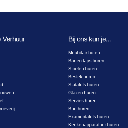
e Verhuur
Bij ons kun je...
Meubilair huren
Bar en taps huren
Stoelen huren
Bestek huren
id
Statafels huren
bouwen
Glazen huren
ef
Servies huren
roeverij
Bbq huren
Examentafels huren
Keukenapparatuur huren