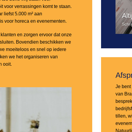
it voor verrassingen komt te staan.
 liefst 5.000 m² aan
Alt
 is voor horeca en evenementen.
Schri
lanten en zorgen ervoor dat onze
nsluiten. Bovendien beschikken we
e moeiteloos en snel op iedere
aken we het organiseren van
 ooit.
Afsp
Je bent 
van Bra
besprek
bedrijf
tillen,
eveneme
Natuurl