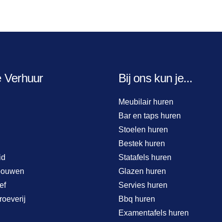
e Verhuur
Bij ons kun je...
Meubilair huren
Bar en taps huren
Stoelen huren
Bestek huren
id
Statafels huren
bouwen
Glazen huren
ef
Servies huren
roeverij
Bbq huren
Examentafels huren