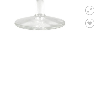
Toevoegen
aan
verlanglijst