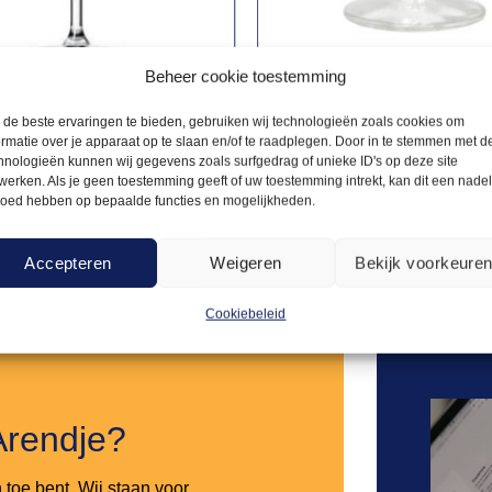
Beheer cookie toestemming
GLAZEN
BORRELGLAZEN
de beste ervaringen te bieden, gebruiken wij technologieën zoals cookies om
0,55
rryglas 14 cl
Hollands likeurglas 9cl
ormatie over je apparaat op te slaan en/of te raadplegen. Door in te stemmen met d
hnologieën kunnen wij gegevens zoals surfgedrag of unieke ID's op deze site
werken. Als je geen toestemming geeft of uw toestemming intrekt, kan dit een nade
loed hebben op bepaalde functies en mogelijkheden.
Offerte aanvragen
Offerte a
Accepteren
Weigeren
Bekijk voorkeure
Toevoegen
aan
Cookiebeleid
verlanglijst
Arendje?
n toe bent. Wij staan voor