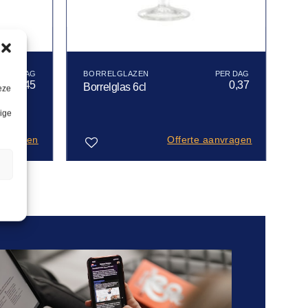
BORRELGLAZEN
0,45
0,37
Borrelglas 6cl
eze
lige
anvragen
Offerte aanvragen
n
Toevoegen
aan
verlanglijst