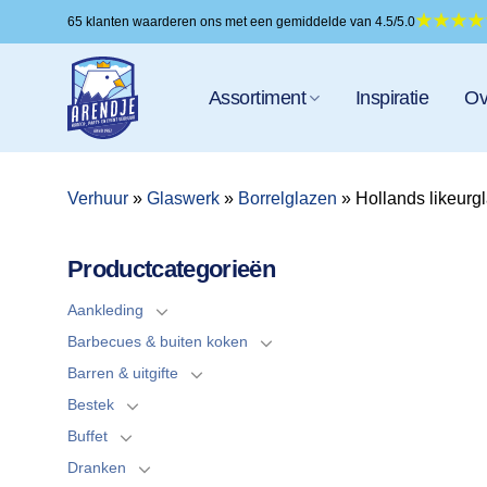
Ga
65 klanten waarderen ons met een gemiddelde van 4.5/5.0
naar
inhoud
Assortiment
Inspiratie
Ov
Verhuur
»
Glaswerk
»
Borrelglazen
»
Hollands likeurgl
Productcategorieën
Aankleding
Barbecues & buiten koken
Barren & uitgifte
Bestek
Buffet
Dranken