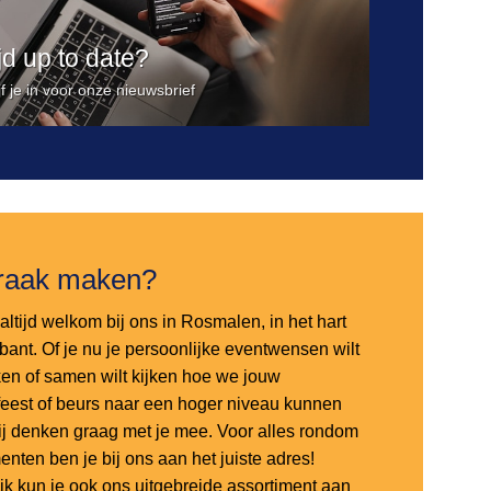
ijd up to date?
jf je in voor onze nieuwsbrief
raak maken?
altijd welkom bij ons in Rosmalen, in het hart
bant. Of je nu je persoonlijke eventwensen wilt
en of samen wilt kijken hoe we jouw
sfeest of beurs naar een hoger niveau kunnen
 wij denken graag met je mee. Voor alles rondom
nten ben je bij ons aan het juiste adres!
ijk kun je ook ons uitgebreide assortiment aan