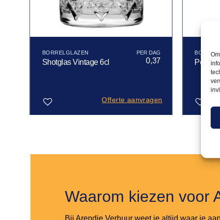
BORRELGLAZEN
BORREL
Om 
60
0,37
Shotglas Vintage 6cl
Port she
inf
tec
ver
inv
gen
Offerte aanvragen
Toevoegen
Toevoegen
aan
aan
verlanglijst
verlanglijst
Waarom kiezen voor 
Bij Arendje Verhuur weet je altijd waar je aa