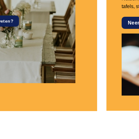
tafels, 
weten?
Nee