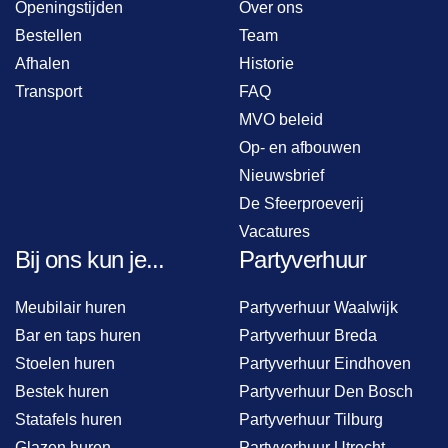
Openingstijden
Over ons
Bestellen
Team
Afhalen
Historie
Transport
FAQ
MVO beleid
Op- en afbouwen
Nieuwsbrief
De Sfeerproeverij
Vacatures
Bij ons kun je...
Partyverhuur
Meubilair huren
Partyverhuur Waalwijk
Bar en taps huren
Partyverhuur Breda
Stoelen huren
Partyverhuur Eindhoven
Bestek huren
Partyverhuur Den Bosch
Statafels huren
Partyverhuur Tilburg
Glazen huren
Partyverhuur Utrecht