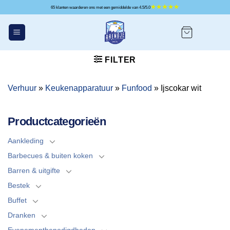
Ga
65 klanten waarderen ons met een gemiddelde van 4.5/5.0
naar
inhoud
FILTER
Verhuur
»
Keukenapparatuur
»
Funfood
»
Ijscokar wit
Productcategorieën
Aankleding
Barbecues & buiten koken
Barren & uitgifte
Bestek
Buffet
Dranken
Evenementbenodigdheden