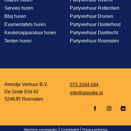
Servies huren
Partyverhuur Rotterdam
Bbq huren
Partyverhuur Drunen
Examentafels huren
Partyverhuur Oosterhout
Keukenapparatuur huren
Partyverhuur Dordrecht
Tenten huren
Partyverhuur Rosmalen
Arendje Verhuur B.V.
073 2044 044
De Grote Elst 42
info@arendje.nl
5246JR Rosmalen
|
|
Algemene voorwaarden
Cookiebeleid
Privacyverklaring