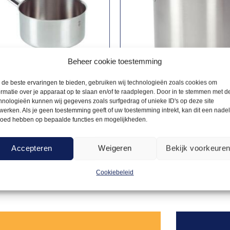
Beheer cookie toestemming
de beste ervaringen te bieden, gebruiken wij technologieën zoals cookies om
ormatie over je apparaat op te slaan en/of te raadplegen. Door in te stemmen met d
hnologieën kunnen wij gegevens zoals surfgedrag of unieke ID's op deze site
PANNEN
werken. Als je geen toestemming geeft of uw toestemming intrekt, kan dit een nade
4,00
Kookpan RVS 3L met
n 3L
loed hebben op bepaalde functies en mogelijkheden.
deksel
Accepteren
Weigeren
Bekijk voorkeure
Offerte aanvragen
Offerte a
Cookiebeleid
Toevoegen
aan
verlanglijst