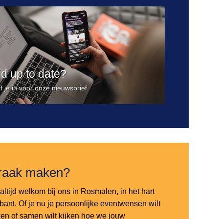
ijd up to date?
jf je in voor onze nieuwsbrief
raak maken?
altijd welkom bij ons in Rosmalen, in het hart
bant. Of je nu je persoonlijke eventwensen wilt
en of samen wilt kijken hoe we jouw