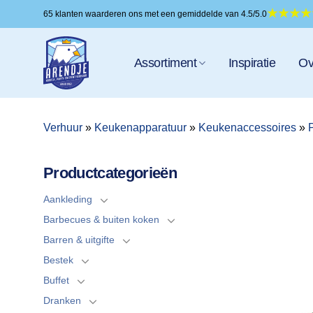
Ga
65 klanten waarderen ons met een gemiddelde van 4.5/5.0
naar
inhoud
Assortiment
Inspiratie
Ov
Verhuur
»
Keukenapparatuur
»
Keukenaccessoires
»
Productcategorieën
Aankleding
Barbecues & buiten koken
Barren & uitgifte
Bestek
Buffet
Dranken