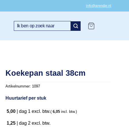
info@arendje.nl
Zoeken
naar:
Koekepan staal 38cm
Artikelnummer:
1097
Huurtarief per stuk
5,00
|
dag 1
excl. btw.
(
6,05
incl. btw.)
1,25
|
dag 2
excl. btw.