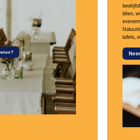
bedrijf
tillen,
eveneme
Natuurl
tafels, 
weten?
Nee