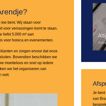
Arendje?
n toe bent. Wij staan voor
it voor verrassingen komt te staan.
 liefst 5.000 m² aan
Alt
 is voor horeca en evenementen.
Schri
lanten en zorgen ervoor dat onze
nsluiten. Bovendien beschikken we
e moeiteloos en snel op iedere
aken we het organiseren van
 ooit.
Afsp
Je bent 
van Bra
besprek