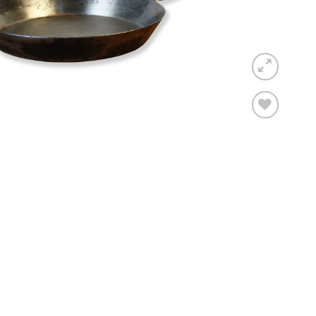
Toevoegen
aan
verlanglijst