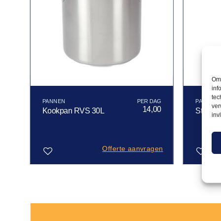
Om 
inf
tec
PANNEN
PANNEN
ver
00
14,00
Kookpan RVS 30L
Steelpa
inv
gen
Offerte aanvragen
Toevoegen
Toevoegen
aan
aan
verlanglijst
verlanglijst