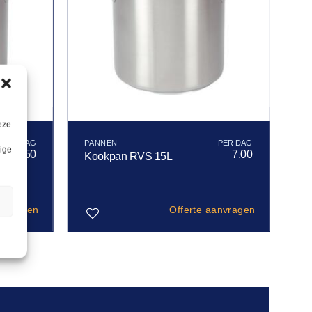
eze
PANNEN
lige
5,50
7,00
Kookpan RVS 15L
n
anvragen
Offerte aanvragen
Toevoegen
aan
verlanglijst