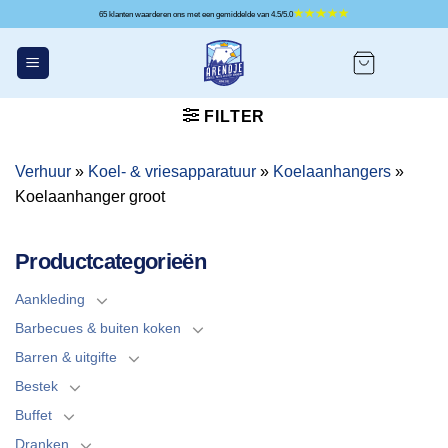
Ga
65 klanten waarderen ons met een gemiddelde van 4.5/5.0
naar
inhoud
FILTER
Verhuur
»
Koel- & vriesapparatuur
»
Koelaanhangers
»
Koelaanhanger groot
Productcategorieën
Aankleding
Barbecues & buiten koken
Barren & uitgifte
Bestek
Buffet
Dranken