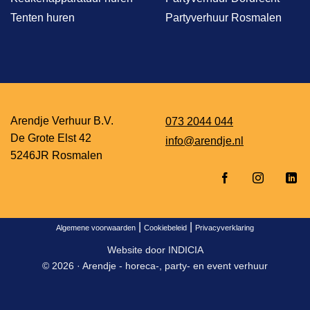
Tenten huren
Partyverhuur Rosmalen
Arendje Verhuur B.V.
073 2044 044
De Grote Elst 42
info@arendje.nl
5246JR Rosmalen
|
|
Algemene voorwaarden
Cookiebeleid
Privacyverklaring
Website door
INDICIA
© 2026 ·
Arendje - horeca-, party- en event verhuur