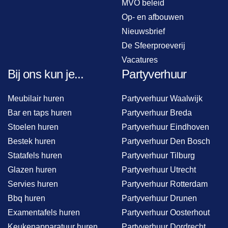
MVO beleid
Op- en afbouwen
Nieuwsbrief
De Sfeerproeverij
Vacatures
Bij ons kun je...
Partyverhuur
Meubilair huren
Partyverhuur Waalwijk
Bar en taps huren
Partyverhuur Breda
Stoelen huren
Partyverhuur Eindhoven
Bestek huren
Partyverhuur Den Bosch
Statafels huren
Partyverhuur Tilburg
Glazen huren
Partyverhuur Utrecht
Servies huren
Partyverhuur Rotterdam
Bbq huren
Partyverhuur Drunen
Examentafels huren
Partyverhuur Oosterhout
Keukenapparatuur huren
Partyverhuur Dordrecht