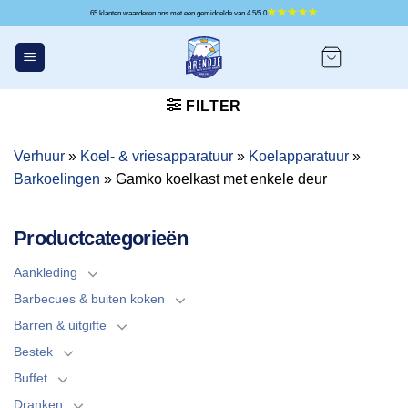
Ga
65 klanten waarderen ons met een gemiddelde van 4.5/5.0
naar
inhoud
FILTER
Verhuur
»
Koel- & vriesapparatuur
»
Koelapparatuur
»
Barkoelingen
»
Gamko koelkast met enkele deur
Productcategorieën
Aankleding
Barbecues & buiten koken
Barren & uitgifte
Bestek
Buffet
Dranken