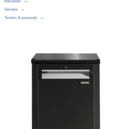
Meubilair
Servies
Tenten & parasols