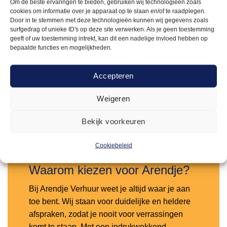
Om de beste ervaringen te bieden, gebruiken wij technologieën zoals
cookies om informatie over je apparaat op te slaan en/of te raadplegen.
Door in te stemmen met deze technologieën kunnen wij gegevens zoals
surfgedrag of unieke ID's op deze site verwerken. Als je geen toestemming
geeft of uw toestemming intrekt, kan dit een nadelige invloed hebben op
BARKOELINGEN
146,00
Gamko koelkast met twee deuren en
bepaalde functies en mogelijkheden.
flessennest
Accepteren
Offerte aanvragen
Weigeren
Bekijk voorkeuren
Toevoegen
aan
verlanglijst
Cookiebeleid
Waarom kiezen voor Arendje?
Bij Arendje Verhuur weet je altijd waar je aan
toe bent. Wij staan voor duidelijke en heldere
afspraken, zodat je nooit voor verrassingen
komt te staan. Met een indrukwekkend