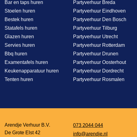
Bar en taps huren
Partyverhuur Breda
Stoelen huren
Partyverhuur Eindhoven
Bestek huren
Partyverhuur Den Bosch
Statafels huren
Partyverhuur Tilburg
Glazen huren
Partyverhuur Utrecht
Servies huren
Partyverhuur Rotterdam
Bbq huren
Partyverhuur Drunen
Examentafels huren
Partyverhuur Oosterhout
Keukenapparatuur huren
Partyverhuur Dordrecht
Tenten huren
Partyverhuur Rosmalen
Arendje Verhuur B.V.
073 2044 044
De Grote Elst 42
info@arendje.nl