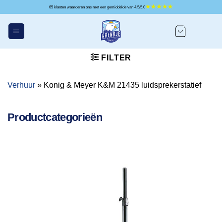
Ga
65 klanten waarderen ons met een gemiddelde van 4.5/5.0
naar
inhoud
FILTER
Verhuur
»
Konig & Meyer K&M 21435 luidsprekerstatief
Productcategorieën