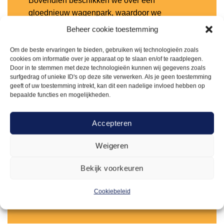
Bovendien beschikken we over een
gloednieuw wagenpark, waardoor we
moeiteloos en snel op iedere locatie in de
Beheer cookie toestemming
Benelux kunnen leveren. Zo maken we het
organiseren van evenementen eenvoudiger en
Om de beste ervaringen te bieden, gebruiken wij technologieën zoals
cookies om informatie over je apparaat op te slaan en/of te raadplegen.
zorgelozer dan ooit.
Door in te stemmen met deze technologieën kunnen wij gegevens zoals
surfgedrag of unieke ID's op deze site verwerken. Als je geen toestemming
geeft of uw toestemming intrekt, kan dit een nadelige invloed hebben op
bepaalde functies en mogelijkheden.
Accepteren
Weigeren
Meer over ons weten?
Bekijk voorkeuren
Cookiebeleid