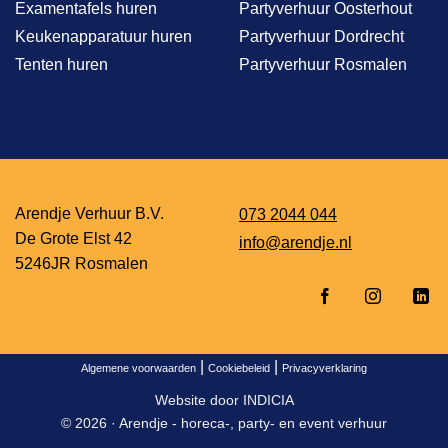
Examentafels huren
Partyverhuur Oosterhout
Keukenapparatuur huren
Partyverhuur Dordrecht
Tenten huren
Partyverhuur Rosmalen
Arendje Verhuur B.V.
073 2044 044
De Grote Elst 42
info@arendje.nl
5246JR Rosmalen
|
|
Algemene voorwaarden
Cookiebeleid
Privacyverklaring
Website door
INDICIA
© 2026 ·
Arendje - horeca-, party- en event verhuur