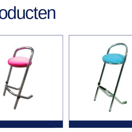
roducten
EZEN
KRUKHOEZEN