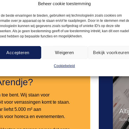
3,00
es roze
Krukhoes lichtblauw
Beheer cookie toestemming
de beste ervaringen te bieden, gebruiken wij technologieën zoals cookies om
ormatie over je apparaat op te slaan en/of te raadplegen. Door in te stemmen met d
Offerte aanvragen
Offerte a
hnologieën kunnen wij gegevens zoals surfgedrag of unieke ID's op deze site
werken. Als je geen toestemming geeft of uw toestemming intrekt, kan dit een nade
loed hebben op bepaalde functies en mogelijkheden.
Toevoegen
aan
Accepteren
Weigeren
Bekijk voorkeure
verlanglijst
Cookiebeleid
Arendje?
n toe bent. Wij staan voor
it voor verrassingen komt te staan.
 liefst 5.000 m² aan
Alt
 is voor horeca en evenementen.
Schri