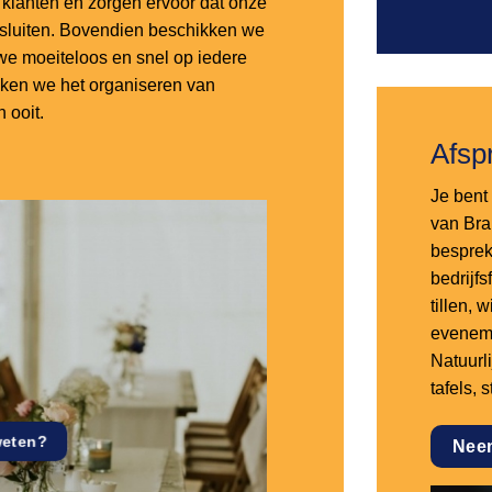
lanten en zorgen ervoor dat onze
nsluiten. Bovendien beschikken we
e moeiteloos en snel op iedere
aken we het organiseren van
 ooit.
Afsp
Je bent 
van Bra
besprek
bedrijf
tillen,
eveneme
Natuurl
tafels, 
weten?
Nee