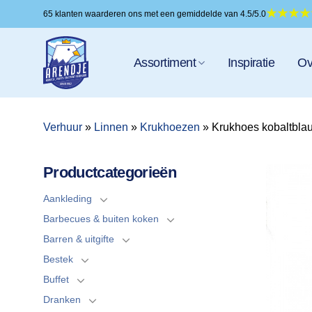
Ga
65 klanten waarderen ons met een gemiddelde van 4.5/5.0
naar
inhoud
Assortiment
Inspiratie
Ov
Verhuur
»
Linnen
»
Krukhoezen
»
Krukhoes kobaltblau
Productcategorieën
Aankleding
Barbecues & buiten koken
Barren & uitgifte
Bestek
Buffet
Dranken