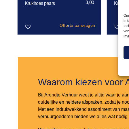
50
3,00
Krukhoes paars
Krukho
Om 
inf
gen
Offerte aanvragen
tec
ver
inv
Toevoegen
Toevoegen
aan
aan
verlanglijst
verlanglijst
Waarom kiezen voor 
Bij Arendje Verhuur weet je altijd waar je aa
duidelijke en heldere afspraken, zodat je noo
Met een indrukwekkend assortiment van maar
verhuurgoederen bieden we alles wat nodig