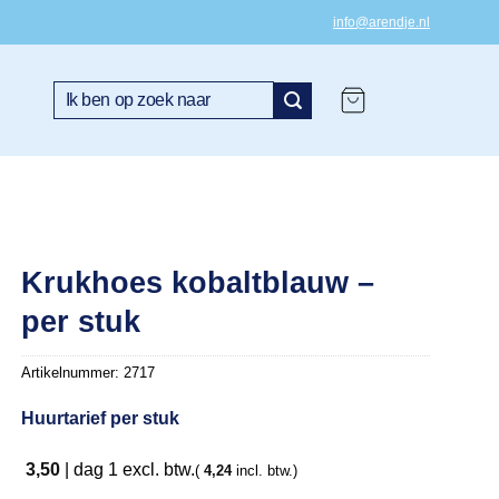
info@arendje.nl
Zoeken
naar:
Krukhoes kobaltblauw –
per stuk
Artikelnummer:
2717
Huurtarief per stuk
3,50
|
dag 1
excl. btw.
(
4,24
incl. btw.)