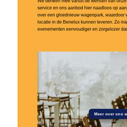
We denken mee vanuit de wensen van onze k
service en ons aanbod hier naadloos op aa
over een gloednieuw wagenpark, waardoor w
locatie in de Benelux kunnen leveren. Zo m
evenementen eenvoudiger en zorgelozer dan
Meer over ons 