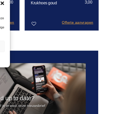
3,00
3,00
Krukhoes goud
eze
anvragen
Offerte aanvragen
lige
Toevoegen
aan
n
verlanglijst
ijd up to date?
jf je in voor onze nieuwsbrief