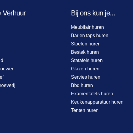
e Verhuur
Bij ons kun je...
Meubilair huren
Bar en taps huren
Stoelen huren
Bestek huren
id
Statafels huren
bouwen
Glazen huren
ef
Servies huren
roeverij
Bbq huren
Examentafels huren
Keukenapparatuur huren
Tenten huren