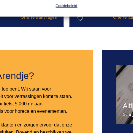
cm
Cookiebeleid
Offerte aanvragen
Offerte a
Toevoegen
aan
verlanglijst
Arendje?
n toe bent. Wij staan voor
it voor verrassingen komt te staan.
 liefst 5.000 m² aan
Alt
 is voor horeca en evenementen.
Schri
lanten en zorgen ervoor dat onze
nsluiten. Bovendien beschikken we