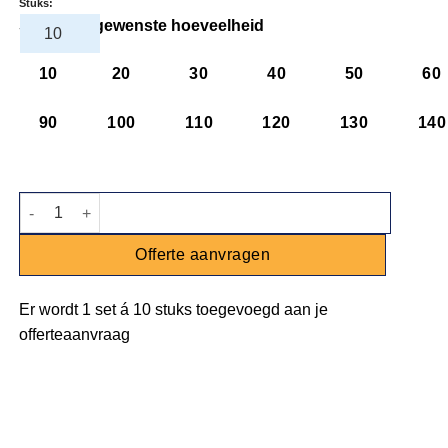
Stuks:
Selecteer gewenste hoeveelheid
10
20
30
40
50
60
90
100
110
120
130
140
Kussen oranje 50x50cm aantal
Offerte aanvragen
Er wordt
1 set
á
10 stuks
toegevoegd aan je
offerteaanvraag