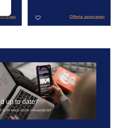
anvragen
Offerte aanvragen
Toevoegen
aan
verlanglijst
ijd up to date?
jf je in voor onze nieuwsbrief