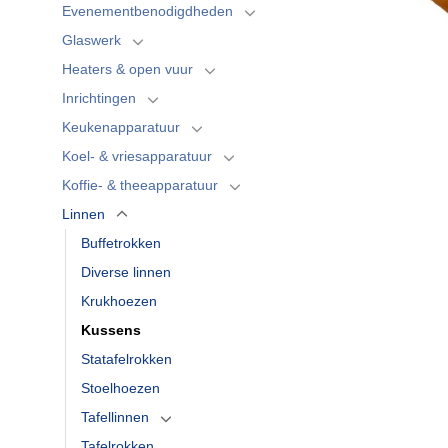
Evenementbenodigdheden
Glaswerk
Heaters & open vuur
Inrichtingen
Keukenapparatuur
Koel- & vriesapparatuur
Koffie- & theeapparatuur
Linnen
Buffetrokken
Diverse linnen
Krukhoezen
Kussens
Statafelrokken
Stoelhoezen
Tafellinnen
Tafelrokken