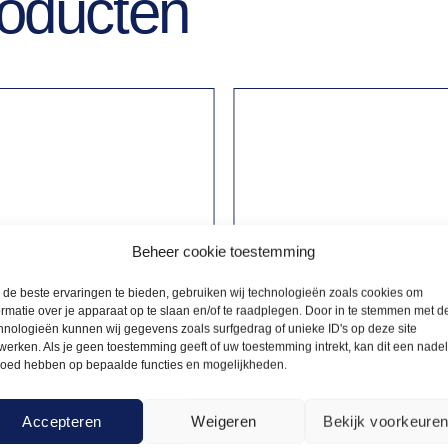
roducten
Beheer cookie toestemming
de beste ervaringen te bieden, gebruiken wij technologieën zoals cookies om
ormatie over je apparaat op te slaan en/of te raadplegen. Door in te stemmen met d
hnologieën kunnen wij gegevens zoals surfgedrag of unieke ID's op deze site
werken. Als je geen toestemming geeft of uw toestemming intrekt, kan dit een nade
loed hebben op bepaalde functies en mogelijkheden.
S
KUSSENS
Accepteren
Weigeren
Bekijk voorkeure
2,50
lichtblauw
Kussen zilver slimline