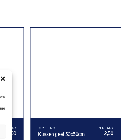
eze
lige
KUSSENS
n
2,50
2,50
Kussen geel 50x50cm