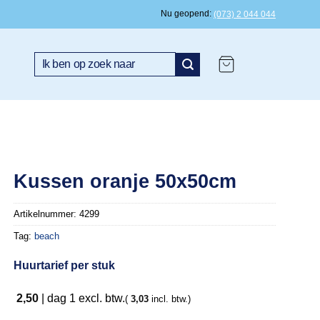
Nu geopend
(073) 2 044 044
Zoeken
naar:
Kussen oranje 50x50cm
Artikelnummer:
4299
Tag:
beach
Huurtarief per stuk
2,50
|
dag 1
excl. btw.
(
3,03
incl. btw.)