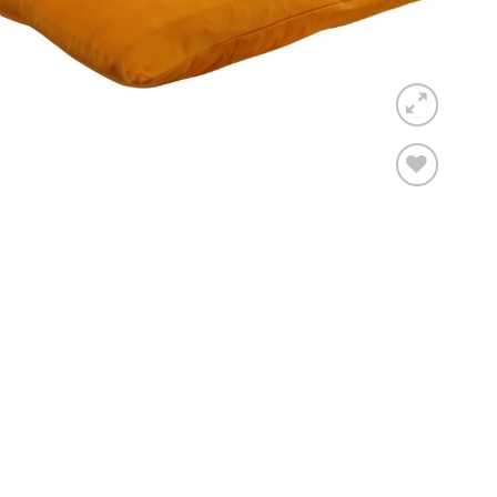
Toevoegen
aan
verlanglijst