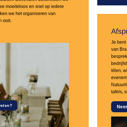
e moeiteloos en snel op iedere
aken we het organiseren van
 ooit.
Afsp
Je bent 
van Bra
besprek
bedrijf
tillen,
eveneme
Natuurl
tafels, 
weten?
Nee