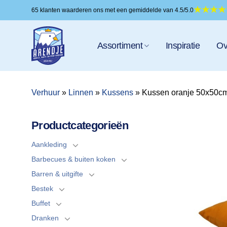
Ga
65 klanten waarderen ons met een gemiddelde van 4.5/5.0
naar
inhoud
Assortiment
Inspiratie
Ov
Verhuur
»
Linnen
»
Kussens
»
Kussen oranje 50x50c
Productcategorieën
Aankleding
Barbecues & buiten koken
Barren & uitgifte
Bestek
Buffet
Dranken