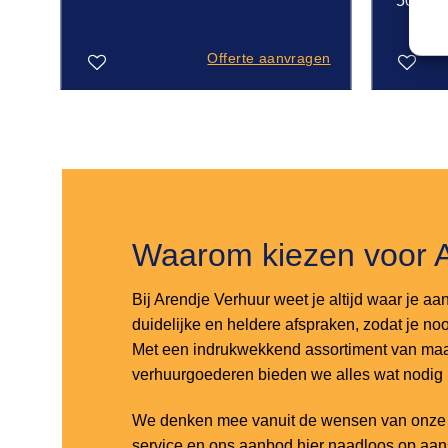
50x50
gen
Offerte aanvragen
Toevoegen
Toevoegen
aan
aan
verlanglijst
verlanglijst
Waarom kiezen voor 
Bij Arendje Verhuur weet je altijd waar je aa
duidelijke en heldere afspraken, zodat je noo
Met een indrukwekkend assortiment van maar
verhuurgoederen bieden we alles wat nodig
We denken mee vanuit de wensen van onze k
service en ons aanbod hier naadloos op aa