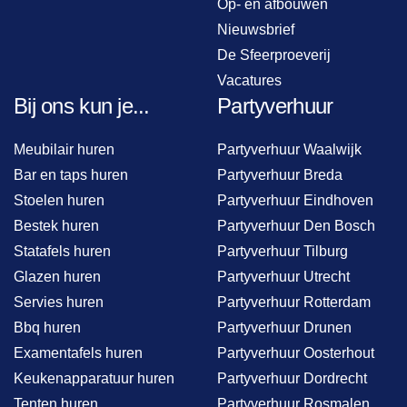
Op- en afbouwen
Nieuwsbrief
De Sfeerproeverij
Vacatures
Bij ons kun je...
Partyverhuur
Meubilair huren
Partyverhuur Waalwijk
Bar en taps huren
Partyverhuur Breda
Stoelen huren
Partyverhuur Eindhoven
Bestek huren
Partyverhuur Den Bosch
Statafels huren
Partyverhuur Tilburg
Glazen huren
Partyverhuur Utrecht
Servies huren
Partyverhuur Rotterdam
Bbq huren
Partyverhuur Drunen
Examentafels huren
Partyverhuur Oosterhout
Keukenapparatuur huren
Partyverhuur Dordrecht
Tenten huren
Partyverhuur Rosmalen