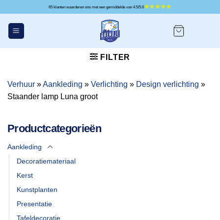
Ga
65 klanten waarderen ons met een gemiddelde van 4.5/5.0
naar
inhoud
FILTER
Verhuur
»
Aankleding
»
Verlichting
»
Design verlichting
»
Staander lamp Luna groot
Productcategorieën
Aankleding
Decoratiemateriaal
Kerst
Kunstplanten
Presentatie
Tafeldecoratie