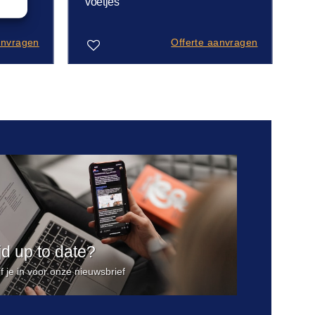
voetjes
anvragen
Offerte aanvragen
Toevoegen
aan
verlanglijst
ijd up to date?
jf je in voor onze nieuwsbrief