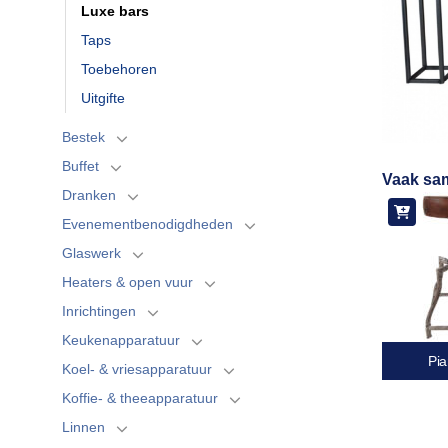
Luxe bars
Taps
Toebehoren
Uitgifte
Bestek
Buffet
Vaak sa
Dranken
Evenementbenodigdheden
Glaswerk
Heaters & open vuur
Inrichtingen
Keukenapparatuur
Pia
Koel- & vriesapparatuur
Koffie- & theeapparatuur
Linnen