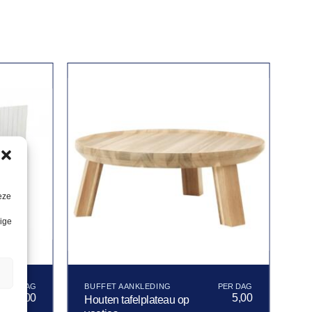
eze
lige
n
BUFFET AANKLEDING
376,00
5,00
Houten tafelplateau op