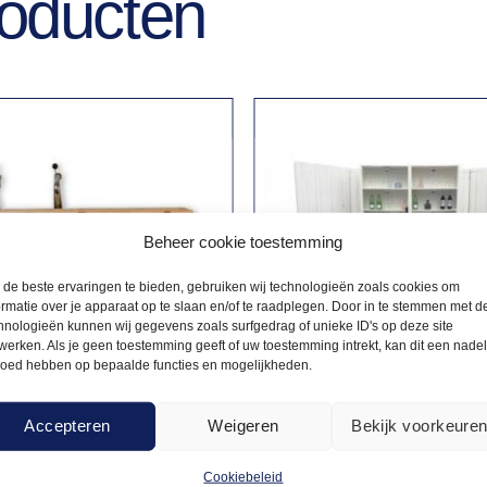
roducten
Beheer cookie toestemming
de beste ervaringen te bieden, gebruiken wij technologieën zoals cookies om
ormatie over je apparaat op te slaan en/of te raadplegen. Door in te stemmen met d
hnologieën kunnen wij gegevens zoals surfgedrag of unieke ID's op deze site
werken. Als je geen toestemming geeft of uw toestemming intrekt, kan dit een nade
loed hebben op bepaalde functies en mogelijkheden.
Accepteren
Weigeren
Bekijk voorkeure
OUWEN
LUXE BARS
101,00
ouw steigerhout
Luxe bar steigerhout wit
Cookiebeleid