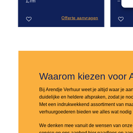
1,7m
– 2,2m
gen
Offerte aanvragen
Toevoegen
Toevoegen
aan
aan
verlanglijst
verlanglijst
Waarom kiezen voor 
Bij Arendje Verhuur weet je altijd waar je aa
duidelijke en heldere afspraken, zodat je noo
Met een indrukwekkend assortiment van maar
verhuurgoederen bieden we alles wat nodig
We denken mee vanuit de wensen van onze k
service en ons aanbod hier naadloos op aa