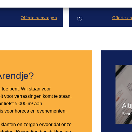
– 2,2m
Offerte aanvragen
Offerte a
Toevoegen
aan
verlanglijst
Arendje?
n toe bent. Wij staan voor
it voor verrassingen komt te staan.
 liefst 5.000 m² aan
Alt
 is voor horeca en evenementen.
Schri
lanten en zorgen ervoor dat onze
nsluiten. Bovendien beschikken we