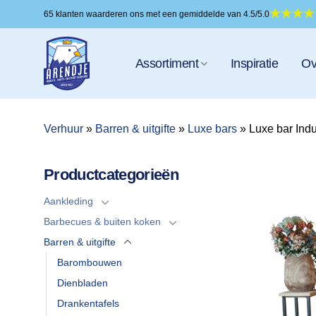
Ga
65 klanten waarderen ons met een gemiddelde van 4.5/5.0
naar
inhoud
Assortiment
Inspiratie
Ov
Verhuur
»
Barren & uitgifte
»
Luxe bars
»
Luxe bar Indu
Productcategorieën
Aankleding
Barbecues & buiten koken
Barren & uitgifte
Barombouwen
Dienbladen
Drankentafels