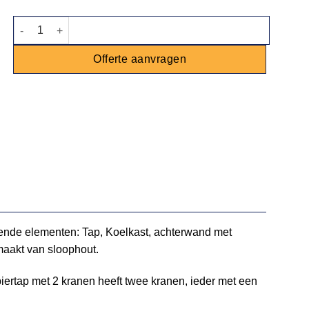
Luxe bar Industrial Green - 2,2m aantal
Offerte aanvragen
lgende elementen: Tap, Koelkast, achterwand met
maakt van sloophout.
iertap met 2 kranen heeft twee kranen, ieder met een