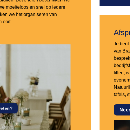
e moeiteloos en snel op iedere
aken we het organiseren van
 ooit.
Afsp
Je bent 
van Bra
besprek
bedrijf
tillen,
eveneme
Natuurl
tafels, 
weten?
Nee