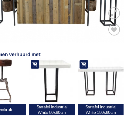
Toevoegen
men verhuurd met:
aan
verlanglijst
Statafel Industrial
Statafel Industrial
nokruk
White 80x80cm
White 180x80cm