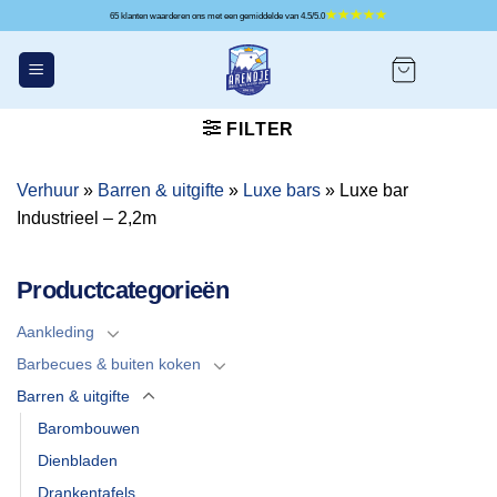
Ga
65 klanten waarderen ons met een gemiddelde van 4.5/5.0
naar
inhoud
FILTER
Verhuur
»
Barren & uitgifte
»
Luxe bars
»
Luxe bar
Industrieel – 2,2m
Productcategorieën
Aankleding
Barbecues & buiten koken
Barren & uitgifte
Barombouwen
Dienbladen
Drankentafels