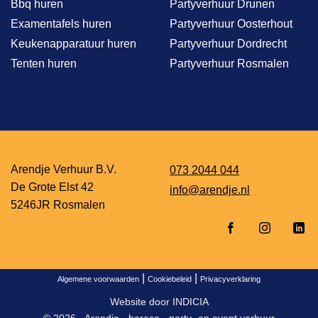
Bbq huren
Partyverhuur Drunen
Examentafels huren
Partyverhuur Oosterhout
Keukenapparatuur huren
Partyverhuur Dordrecht
Tenten huren
Partyverhuur Rosmalen
Arendje Verhuur B.V.
073 2044 044
De Grote Elst 42
info@arendje.nl
5246JR Rosmalen
|
|
Algemene voorwaarden
Cookiebeleid
Privacyverklaring
Website door
INDICIA