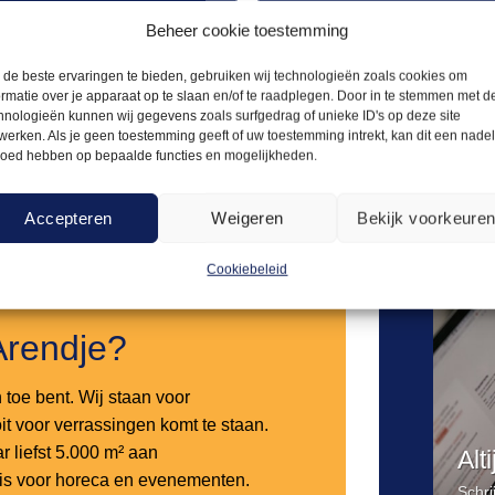
L
AFVALVERWERKING
Beheer cookie toestemming
42,60
stoelheater RVS
Afvalbak steigerhout
de beste ervaringen te bieden, gebruiken wij technologieën zoals cookies om
ormatie over je apparaat op te slaan en/of te raadplegen. Door in te stemmen met d
hnologieën kunnen wij gegevens zoals surfgedrag of unieke ID's op deze site
Offerte aanvragen
Offerte a
werken. Als je geen toestemming geeft of uw toestemming intrekt, kan dit een nade
loed hebben op bepaalde functies en mogelijkheden.
Toevoegen
Accepteren
Weigeren
Bekijk voorkeure
aan
verlanglijst
Cookiebeleid
Arendje?
n toe bent. Wij staan voor
it voor verrassingen komt te staan.
 liefst 5.000 m² aan
Alt
 is voor horeca en evenementen.
Schri