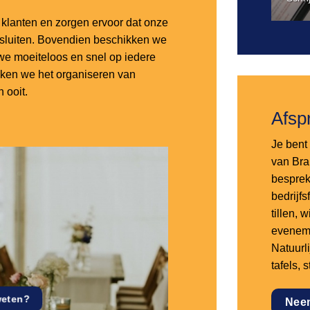
lanten en zorgen ervoor dat onze
nsluiten. Bovendien beschikken we
e moeiteloos en snel op iedere
aken we het organiseren van
 ooit.
Afsp
Je bent 
van Bra
besprek
bedrijf
tillen,
eveneme
Natuurl
tafels, 
weten?
Nee