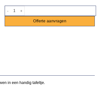
Ombouw t.b.v header - steigerhout aantal
Offerte aanvragen
n in een handig tafeltje.