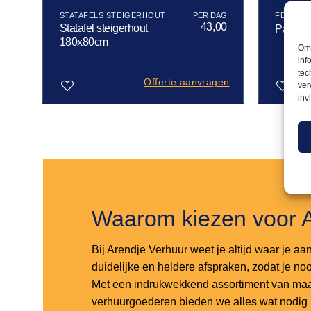
STATAFELS STEIGERHOUT
FESTIVA
00
43,00
Statafel steigerhout
Padden
180x80cm
Om 
inf
tec
gen
Offerte aanvragen
ver
inv
Toevoegen
Toevoegen
aan
aan
verlanglijst
verlanglijst
Waarom kiezen voor 
Bij Arendje Verhuur weet je altijd waar je aa
duidelijke en heldere afspraken, zodat je noo
Met een indrukwekkend assortiment van maar
verhuurgoederen bieden we alles wat nodig