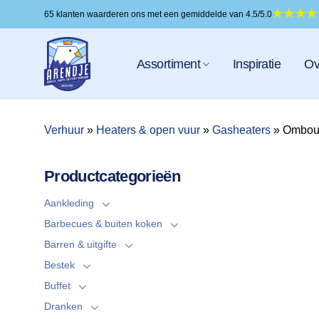
Ga
65 klanten waarderen ons met een gemiddelde van 4.5/5.0
naar
inhoud
Assortiment
Inspiratie
Ov
Verhuur
»
Heaters & open vuur
»
Gasheaters
»
Ombouw
Productcategorieën
Aankleding
Barbecues & buiten koken
Barren & uitgifte
Bestek
Buffet
Dranken