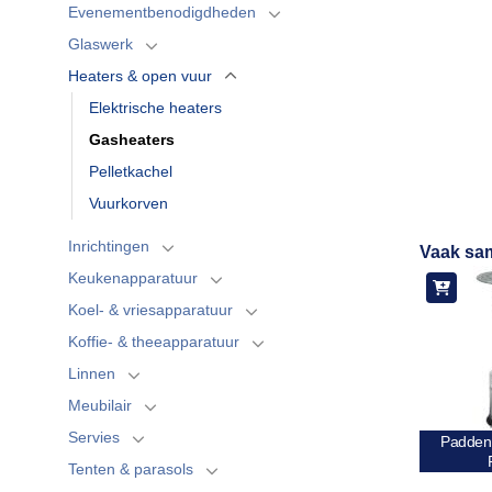
Evenementbenodigdheden
Glaswerk
Heaters & open vuur
Elektrische heaters
Gasheaters
Pelletkachel
Vuurkorven
Inrichtingen
Vaak sa
Keukenapparatuur
Koel- & vriesapparatuur
Koffie- & theeapparatuur
Linnen
Meubilair
Servies
Paddens
Tenten & parasols