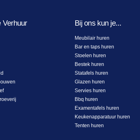
e Verhuur
Bij ons kun je...
Meubilair huren
Bar en taps huren
Stoelen huren
Bestek huren
id
Statafels huren
bouwen
Glazen huren
ef
Servies huren
roeverij
Bbq huren
Examentafels huren
Keukenapparatuur huren
Tenten huren