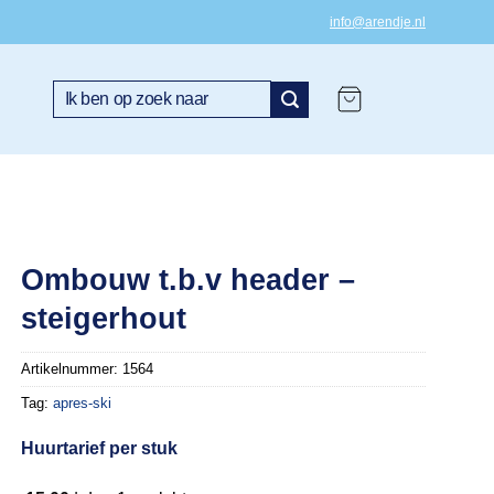
info@arendje.nl
Zoeken
naar:
Ombouw t.b.v header –
steigerhout
Artikelnummer:
1564
Tag:
apres-ski
Huurtarief per stuk