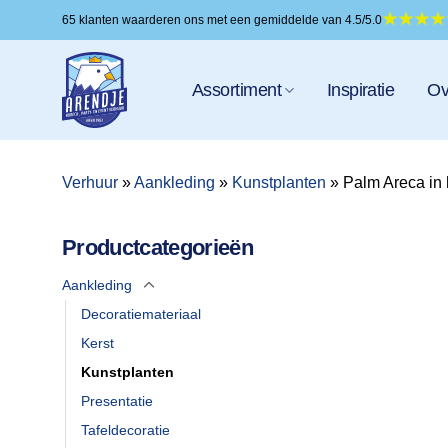
Ga
65 klanten waarderen ons met een gemiddelde van 4.5/5.0
naar
inhoud
Assortiment
Inspiratie
Ov
Verhuur
»
Aankleding
»
Kunstplanten
»
Palm Areca in 
Productcategorieën
Aankleding
Decoratiemateriaal
Kerst
Kunstplanten
Presentatie
Tafeldecoratie