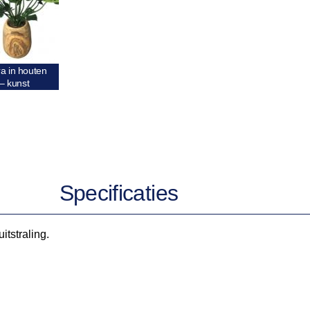
a in houten
 – kunst
Specificaties
tstraling.