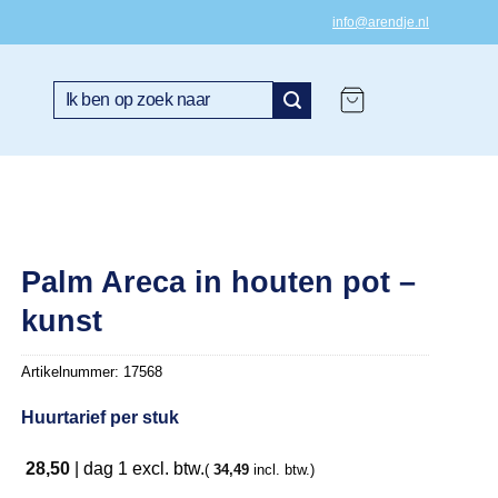
info@arendje.nl
Zoeken
naar:
Palm Areca in houten pot –
kunst
Artikelnummer:
17568
Huurtarief per stuk
28,50
|
dag 1
excl. btw.
(
34,49
incl. btw.)