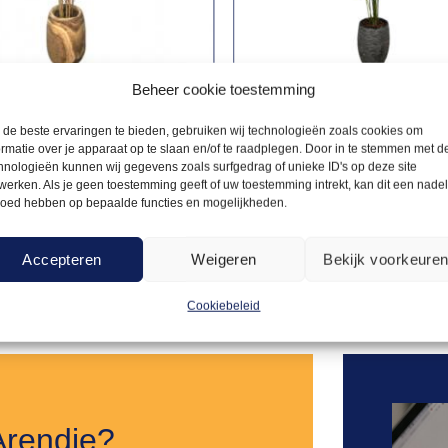
Beheer cookie toestemming
de beste ervaringen te bieden, gebruiken wij technologieën zoals cookies om
LANTEN
KUNSTPLANTEN
ormatie over je apparaat op te slaan en/of te raadplegen. Door in te stemmen met d
28,50
in houten pot –
Palm Areca – kunst
hnologieën kunnen wij gegevens zoals surfgedrag of unieke ID's op deze site
werken. Als je geen toestemming geeft of uw toestemming intrekt, kan dit een nade
loed hebben op bepaalde functies en mogelijkheden.
Offerte aanvragen
Offerte a
Accepteren
Weigeren
Bekijk voorkeure
Cookiebeleid
Toevoegen
aan
verlanglijst
Arendje?