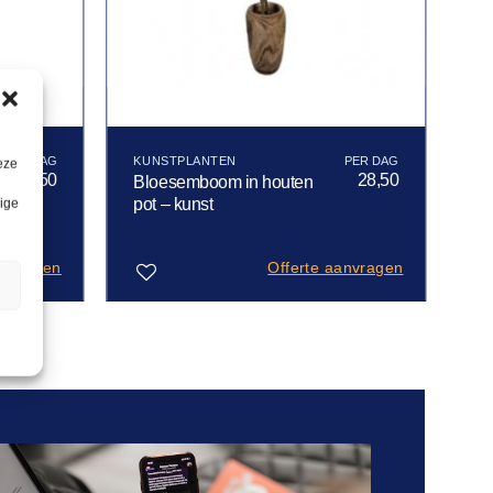
KUNSTPLANTEN
eze
28,50
28,50
Bloesemboom in houten
pot – kunst
lige
anvragen
Offerte aanvragen
n
Toevoegen
aan
verlanglijst