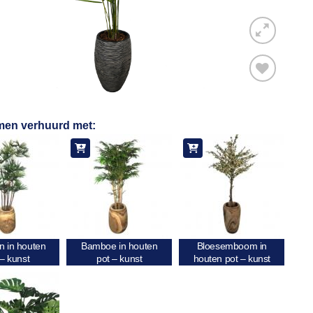
Toevoegen
men verhuurd met:
aan
verlanglijst
n in houten
Bamboe in houten
Bloesemboom in
 – kunst
pot – kunst
houten pot – kunst