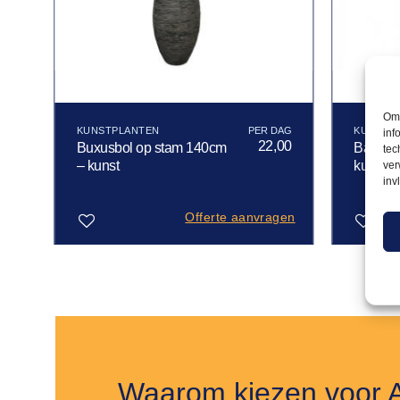
Om 
KUNSTPLANTEN
KUNSTP
inf
00
22,00
Buxusbol op stam 140cm
Bamboe 
tec
– kunst
kunst
ver
inv
gen
Offerte aanvragen
Toevoegen
Toevoegen
aan
aan
verlanglijst
verlanglijst
Waarom kiezen voor 