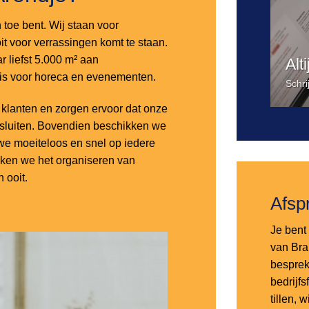
n toe bent. Wij staan voor
it voor verrassingen komt te staan.
 liefst 5.000 m² aan
Alt
 is voor horeca en evenementen.
Schri
lanten en zorgen ervoor dat onze
nsluiten. Bovendien beschikken we
e moeiteloos en snel op iedere
aken we het organiseren van
 ooit.
Afsp
Je bent 
van Bra
besprek
bedrijf
tillen,