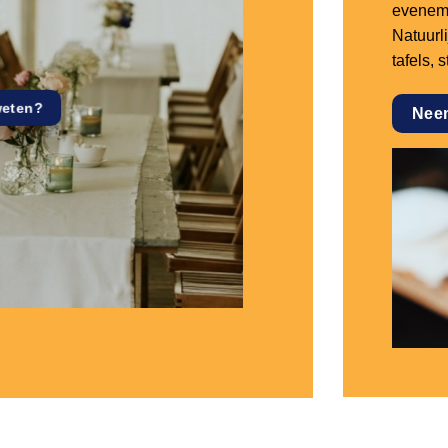
eveneme
Natuurl
tafels, 
weten?
Nee