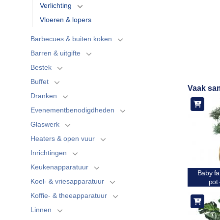
Verlichting
Vloeren & lopers
Barbecues & buiten koken
Barren & uitgifte
Bestek
Buffet
Vaak sa
Dranken
Evenementbenodigdheden
Glaswerk
Heaters & open vuur
Inrichtingen
Keukenapparatuur
Baby fa
Koel- & vriesapparatuur
pot
Koffie- & theeapparatuur
Linnen