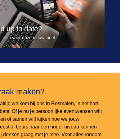
ijd up to date?
jf je in voor onze nieuwsbrief
raak maken?
altijd welkom bij ons in Rosmalen, in het hart
bant. Of je nu je persoonlijke eventwensen wilt
en of samen wilt kijken hoe we jouw
sfeest of beurs naar een hoger niveau kunnen
 wij denken graag met je mee. Voor alles rondom