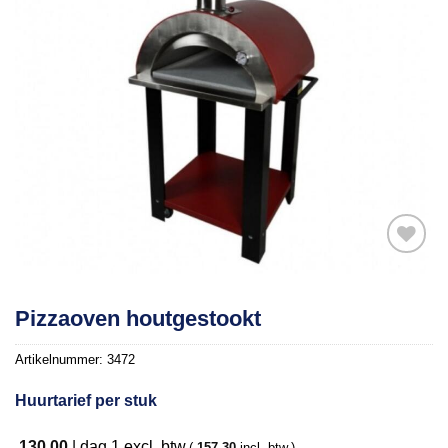
Toevoegen
Pizzaoven houtgestookt
aan
verlanglijst
Artikelnummer:
3472
Huurtarief per stuk
130,00
|
dag 1
excl. btw.
(
157,30
incl. btw.)