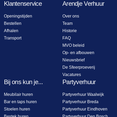
Klantenservice
Arendje Verhuur
Openingstijden
Over ons
Bestellen
Team
Afhalen
Historie
Transport
FAQ
MVO beleid
Op- en afbouwen
Nieuwsbrief
De Sfeerproeverij
Vacatures
Bij ons kun je...
Partyverhuur
Meubilair huren
Partyverhuur Waalwijk
Bar en taps huren
Partyverhuur Breda
Stoelen huren
Partyverhuur Eindhoven
Bestek huren
Partyverhuur Den Bosch