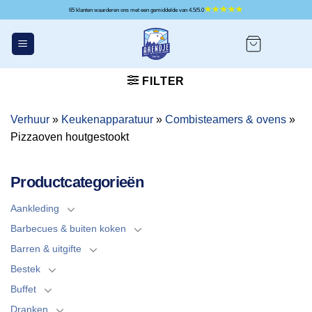
Ga
65 klanten waarderen ons met een gemiddelde van 4.5/5.0
naar
inhoud
FILTER
Verhuur
»
Keukenapparatuur
»
Combisteamers & ovens
»
Pizzaoven houtgestookt
Productcategorieën
Aankleding
Barbecues & buiten koken
Barren & uitgifte
Bestek
Buffet
Dranken