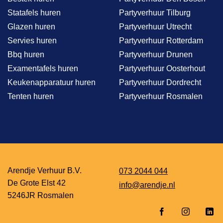
Statafels huren
Partyverhuur Tilburg
Glazen huren
Partyverhuur Utrecht
Servies huren
Partyverhuur Rotterdam
Bbq huren
Partyverhuur Drunen
Examentafels huren
Partyverhuur Oosterhout
Keukenapparatuur huren
Partyverhuur Dordrecht
Tenten huren
Partyverhuur Rosmalen
Arendje Verhuur B.V.
073 2044 044
De Grote Elst 42
info@arendje.nl
5246JR Rosmalen