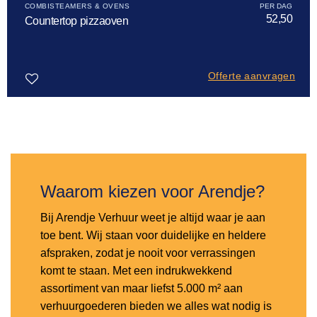
COMBISTEAMERS & OVENS
52,50
Countertop pizzaoven
Offerte aanvragen
Toevoegen
aan
verlanglijst
Waarom kiezen voor Arendje?
Bij Arendje Verhuur weet je altijd waar je aan
toe bent. Wij staan voor duidelijke en heldere
afspraken, zodat je nooit voor verrassingen
komt te staan. Met een indrukwekkend
assortiment van maar liefst 5.000 m² aan
verhuurgoederen bieden we alles wat nodig is