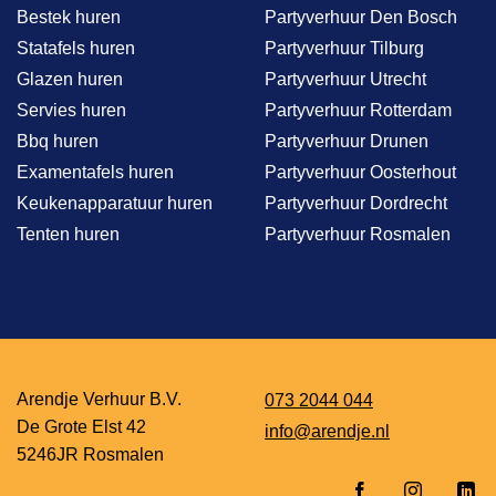
Bestek huren
Partyverhuur Den Bosch
Statafels huren
Partyverhuur Tilburg
Glazen huren
Partyverhuur Utrecht
Servies huren
Partyverhuur Rotterdam
Bbq huren
Partyverhuur Drunen
Examentafels huren
Partyverhuur Oosterhout
Keukenapparatuur huren
Partyverhuur Dordrecht
Tenten huren
Partyverhuur Rosmalen
Arendje Verhuur B.V.
073 2044 044
De Grote Elst 42
info@arendje.nl
5246JR Rosmalen