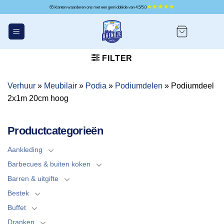
Ga
65 klanten waarderen ons met een gemiddelde van 4.5/5.0
naar
inhoud
FILTER
Verhuur
»
Meubilair
»
Podia
»
Podiumdelen
»
Podiumdeel
2x1m 20cm hoog
Productcategorieën
Aankleding
Barbecues & buiten koken
Barren & uitgifte
Bestek
Buffet
Dranken