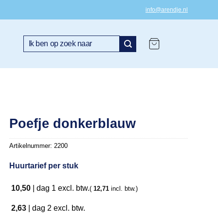
info@arendje.nl
Zoeken
naar:
Poefje donkerblauw
Artikelnummer:
2200
Huurtarief per stuk
10,50
|
dag 1
excl. btw.
(
12,71
incl. btw.)
2,63
|
dag 2
excl. btw.