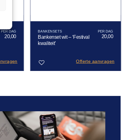
n
BANKENSETS
20,00
20,00
Bankenset wit – ‘Festival
kwaliteit’
anvragen
Offerte aanvragen
Toevoegen
aan
verlanglijst