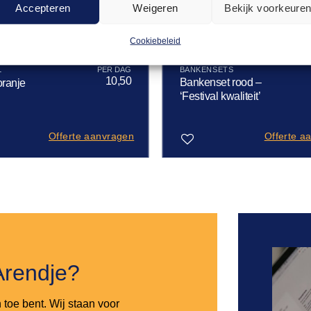
Accepteren
Weigeren
Bekijk voorkeure
Cookiebeleid
L
BANKENSETS
10,50
Bankenset rood –
oranje
‘Festival kwaliteit’
Offerte aanvragen
Offerte a
Toevoegen
aan
verlanglijst
Arendje?
n toe bent. Wij staan voor