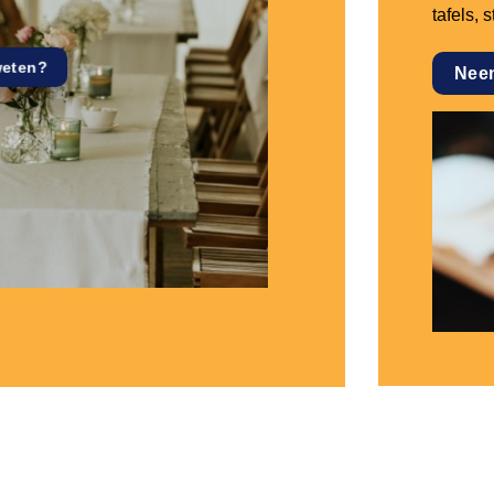
tafels, 
weten?
Nee