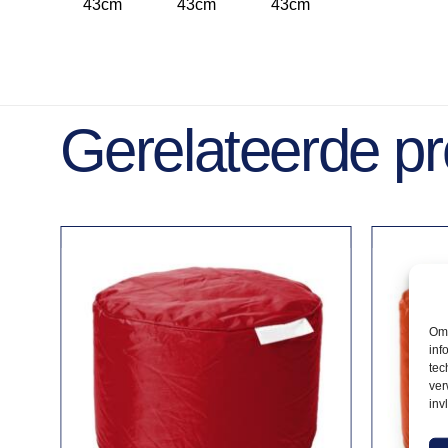
43cm
43cm
43cm
Gerelateerde p
Om 
inf
tec
ver
inv