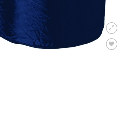
Toevoegen
aan
verlanglijst