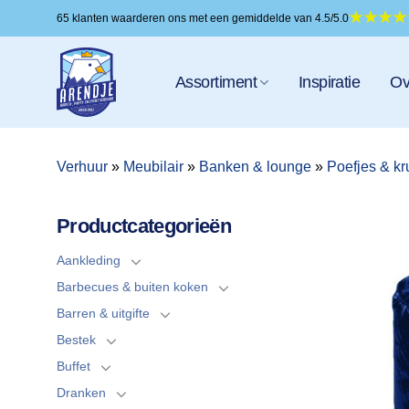
Ga
65 klanten waarderen ons met een gemiddelde van 4.5/5.0
naar
inhoud
Assortiment
Inspiratie
Ov
Verhuur
»
Meubilair
»
Banken & lounge
»
Poefjes & kr
Productcategorieën
Aankleding
Barbecues & buiten koken
Barren & uitgifte
Bestek
Buffet
Dranken