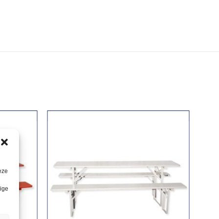
eze
lige