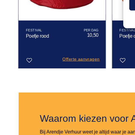
FESTIVAL
FESTIVA
00
10,50
Poefje rood
Poefje 
gen
Offerte aanvragen
Toevoegen
Toevoegen
aan
aan
verlanglijst
verlanglijst
Waarom kiezen voor 
Bij Arendje Verhuur weet je altijd waar je aa