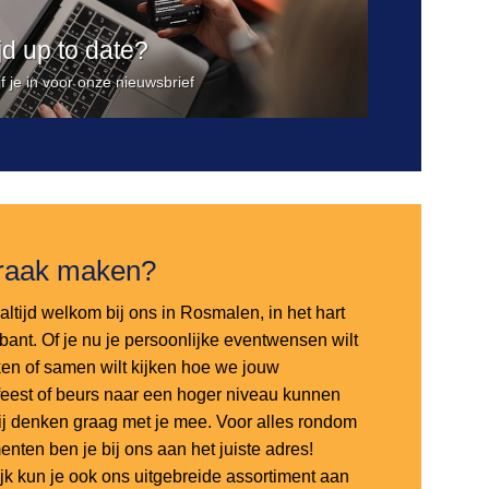
ijd up to date?
jf je in voor onze nieuwsbrief
raak maken?
altijd welkom bij ons in Rosmalen, in het hart
bant. Of je nu je persoonlijke eventwensen wilt
en of samen wilt kijken hoe we jouw
sfeest of beurs naar een hoger niveau kunnen
 wij denken graag met je mee. Voor alles rondom
nten ben je bij ons aan het juiste adres!
ijk kun je ook ons uitgebreide assortiment aan