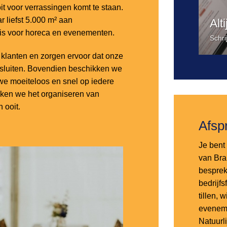
it voor verrassingen komt te staan.
 liefst 5.000 m² aan
Alt
 is voor horeca en evenementen.
Schri
lanten en zorgen ervoor dat onze
nsluiten. Bovendien beschikken we
e moeiteloos en snel op iedere
aken we het organiseren van
 ooit.
Afsp
Je bent 
van Bra
besprek
bedrijf
tillen,
eveneme
Natuurl